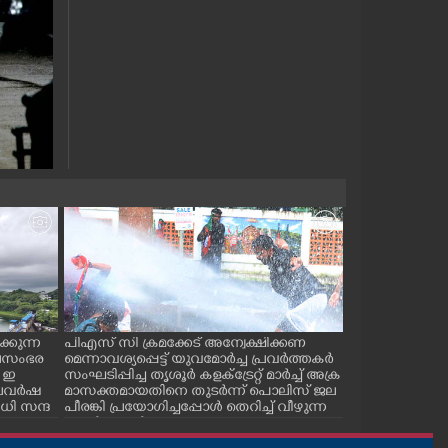
്കുന്ന
പിഎസ് സി ക്രമക്കേട് അന്വേക്ഷിക്കണ
പാലക്കാട് ടൗ
ജലസംഭര
മെന്നാവശ്യപ്പെട്ട് യുവമോർച്ച പ്രവർത്തകർ
സ് കമ്മിറ്റിയ
 ഇ
സംഘടിപ്പിച്ച തൃശൂർ കളക്ട്രേറ്റ് മാർച്ച് അക്ര
കുഴിമൂടൽ സമര
 കാലവർഷ
മാസക്തമായതിനെ തുടർന്ന് പൊലിസ് ജല
സെക്രട്ടറി സി.
ി സന്ദ
പീരങ്കി പ്രയോഗിച്ചപ്പോൾ തെറിച്ച് വീഴുന്ന
പ്രവർത്തകർ