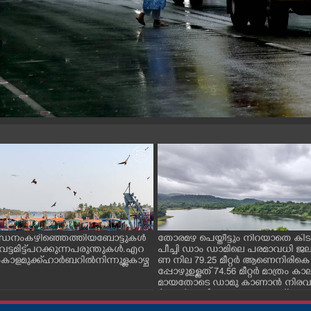
ന്ധനം കഴിഞ്ഞെത്തിയ ബോട്ടുകൾ
തോരമഴ പെയ്തീട്ടും നിറയാതെ കിടക
ും വട്ടമിട്ട് പറക്കുന്ന പരുന്തുകൾ. എറ
പീച്ചി ഡാം ഡാമിലെ പരമാവധി 
ാളമുക്ക് ഹാർബറിൽ നിന്നുള്ള കാഴ്ച
ണ നില 79.25 മീറ്റർ ആണെനിരികെ
പ്പോഴുഉള്ളത് 74.56 മീറ്റർ മാത്രം
മായതോടെ ഡാമു കാണാൻ നിരവധ
ർശകർ ഇവിടെ എത്തുന്നുണ്ട്