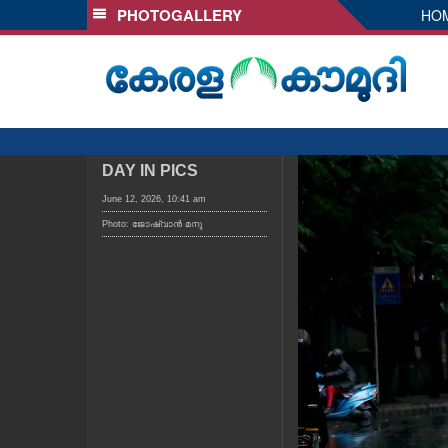
PHOTOGALLERY
HO
SECTIONS
HOME
LATEST
AUDIO
NOTIFIED NEWS
DAY IN PICS
POLL
June 12, 2026, 10:41 am
Photo: ജോഷ്‌വാൻ മനു
KERALA
LOCAL
OBITUARY
NEWS 360