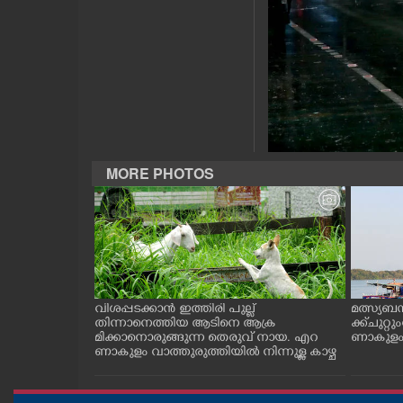
CASE DIARY
CINEMA
OPINION
MORE PHOTOS
PHOTOS
LIFESTYLE
SPIRITUAL
ത്തുടങ്ങിയ
വിശപ്പടക്കാൻ ഇത്തിരി പുല്ല്
മത്സ്യബ
 സമീപം ആറ
തിന്നാനെത്തിയ ആടിനെ ആക്ര
ക്ക് ചുറ്റ
INFO+
 സമീപം പ്രവർ
മിക്കാനൊരുങ്ങുന്ന തെരുവ് നായ. എറ
ണാകുളം ക
കഴുകി
ണാകുളം വാത്തുരുത്തിയിൽ നിന്നുള്ള കാഴ്ച
ART