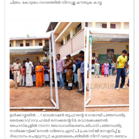
ചിത്രം. കോട്ടയം നഗരത്തിൽ നിന്നുള്ള കൗതുക കാഴ്ച
ഉൾക്കാഴ്ചയിൽ.....1.ഓപ്പറേഷൻ തൂഫാന്റെ ഭാഗമായി പത്തനംതിട്ട
തൈക്കാവ് ഗവ.ഹയർ സെക്കന്റെറി & വൊക്കേഷണൽ
ഹൈസ്കൂളിൽ നടന്ന ബോധവത്കരണപരിപാടി പത്തനംതിട്ട
നാർക്കോട്ടിക്ക് സെൽ ഡിവൈ.എസ്.പി പ്രകാശ്.ജി ഗോളടിച്ച് ഉ
ദ്ഘാടനം ചെയ്യുന്നു.2.കുലശേഖരപതിയിൽ നിന്ന് വരുന്ന രണ്ടാം