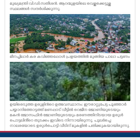
മുഖ്യമന്ത്രി വി.ഡി.സതീശൻ. ആറന്മുളയിലെ വെള്ളക്കെട്ടുള്ള
സ്ഥലങ്ങൾ സന്ദർശിക്കുന്നു.
മീനച്ചിലാർ കര കവിഞ്ഞപ്പോൾ പ്രളയത്തിൽ മുങ്ങിയ പാലാ പട്ടണം
ഉയിരെടുത്ത ഉരുളിൻറെ ഉത്ഭവസ്ഥാനം: ഈരാറ്റുപേട്ട പൂഞ്ഞാർ
പയ്യാനിത്തോട്ടത്ത് മണപ്പാട് വീട്ടിൽ റെജീന ജോണിയുടെയും
മകൻ ജോസഫിൻ ജോണിയുടെയും മരണത്തിനിടയായ ഉരുൾ
പൊട്ടലിൻ്റെ തുടക്കം ഇവിടെ നിന്നായിരുന്നു. പുലർച്ചെ
നാലരയോടെ ഉരുൾപൊട്ടി വീടിന് മുകളിൽ പതിക്കുകയായിരുന്നു.