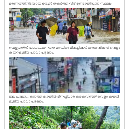
മരണത്തിനിടയായ ഉരുൾ തകർത്ത വീട് ഉണ്ടായിരുന്ന സ്ഥലം.
വെള്ളത്തിൽ പാലാ...കനത്ത മഴയിൽ മീനച്ചിലാർ കരകവിഞ്ഞ് വെള്ളം
കയറിമൂടിയ പാലാ പട്ടണം.
ജല പാലാ... കനത്ത മഴയിൽ മീനച്ചിലാർ കരകവിഞ്ഞ് വെള്ളം കയറി
മൂടിയ പാലാ പട്ടണം.