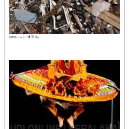
ലോക പാമ്പ് ദിനം