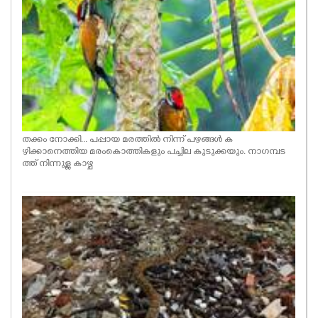
തക്കം നോക്കി... പപ്പായ മരത്തിൽ നിന്ന് പഴങ്ങൾ ക
ഴിക്കാനെത്തിയ മരംകൊത്തികളും പച്ചില കുടുക്കയും. നാഗമ്പട
ത്ത് നിന്നുള്ള കാഴ്ച