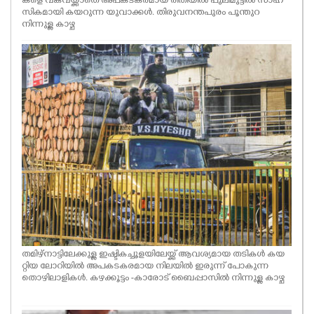
കളെ വകവയ്ക്കാതെ അപകടകരമായ രീതിയിൽ പുലിമുട്ടിൽ സാഹ
സികമായി കയറുന്ന യുവാക്കൾ. തിരുവനന്തപുരം പൂന്തുറ
ASTRO
നിന്നുള്ള കാഴ്ച
CARTOONS
LITERATURE
BUSINESS
ZOOM
തമിഴ്നാട്ടിലേക്കുള്ള ഇഷ്ടികച്ചൂളയിലേയ്ക്ക് ആവശ്യമായ തടികൾ കയ
റ്റിയ ലോറിയിൽ അപകടകരമായ നിലയിൽ ഇരുന്ന് പോകുന്ന
തൊഴിലാളികൾ. കഴക്കൂട്ടം -കാരോട് ബൈപ്പാസിൽ നിന്നുള്ള കാഴ്ച