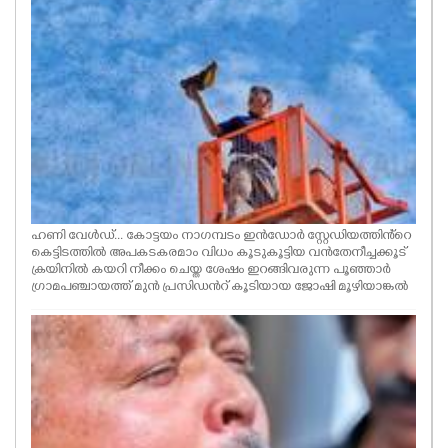
ഹണി വേൾഡ്... കോട്ടയം നാഗമ്പടം ഇൻഡോർ സ്റ്റേഡിയത്തിൻ്റെ
കെട്ടിടത്തിൽ അപകടകരമാം വിധം കൂടുകൂട്ടിയ വൻതേനീച്ചക്കൂട്
ക്രയിനിൽ കയറി നീക്കം ചെയ്ത ശേഷം ഇറങ്ങിവരുന്ന പൂഞ്ഞാർ
ഗ്രാമപഞ്ചായത്ത് മുൻ പ്രസിഡൻറ് കൂടിയായ ജോഷി മൂഴിയാങ്കൽ