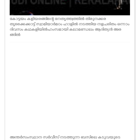
കോട്ടയം കളിയരങ്ങിന്റെ നേതൃത്ത്വത്തിൽ തിരുനക്കര
തൃക്കൈക്കാട്ട് സ്വാമിയാർമഠം ഹാളിൽ നടത്തിയ നളചരിതം ഒന്നാം
ദിവസം കഥകളിയിൽഹംസമായി കലാമണ്ഡലം ആദിത്യൻ അര
ങ്ങിൽ
അന്തർസംസ്ഥാന സർവീസ് നടത്തുന്ന ബസിലെ കടുവയുടെ