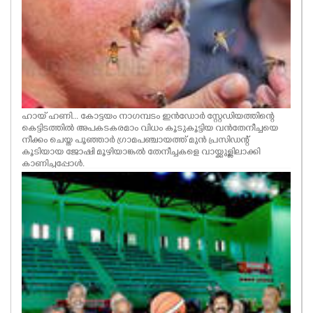
ഹായ് ഹണി... കോട്ടയം നാഗമ്പടം ഇൻഡോർ സ്റ്റേഡിയത്തിന്റെ
കെട്ടിടത്തിൽ അപകടകരമാം വിധം കൂടുകൂട്ടിയ വൻതേനീച്ചയെ
നീക്കം ചെയ്ത പൂഞ്ഞാർ ഗ്രാമപഞ്ചായത്ത് മുൻ പ്രസിഡന്റ്
കൂടിയായ ജോഷി മൂഴിയാങ്കൽ തേനീച്ചകളെ വായ്ക്കുള്ളിലാക്കി
കാണിച്ചപ്പോൾ.