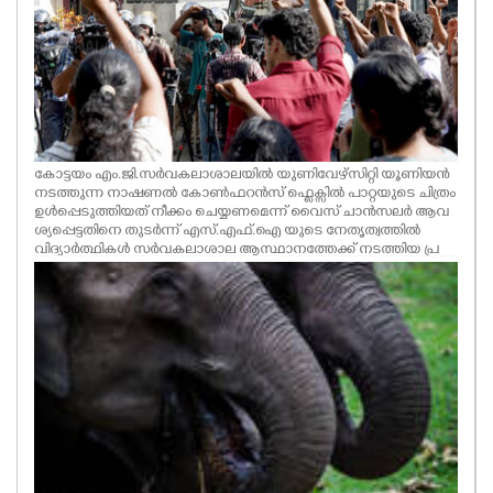
കോട്ടയം എം.ജി.സർവകലാശാലയിൽ യുണിവേഴ്സിറ്റി യൂണിയൻ
നടത്തുന്ന നാഷണൽ കോൺഫറൻസ് ഫ്ലെക്സിൽ പാറ്റയുടെ ചിത്രം
ഉൾപ്പെടുത്തിയത് നീക്കം ചെയ്യണമെന്ന് വൈസ് ചാൻസലർ ആവ
ശ്യപ്പെട്ടതിനെ തുടർന്ന് എസ്.എഫ്.ഐ യുടെ നേതൃത്വത്തിൽ
വിദ്യാർത്ഥികൾ സർവകലാശാല ആസ്ഥാനത്തേക്ക് നടത്തിയ പ്ര
തിഷേധ പ്രകടനം പൊലീസ് തടഞ്ഞപ്പോൾ