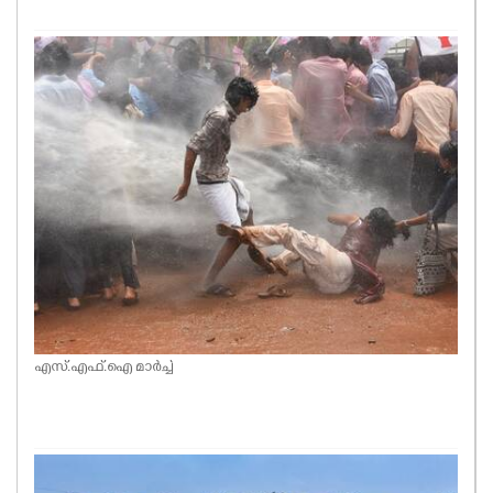
എസ്.എഫ്.ഐ മാർച്ച്