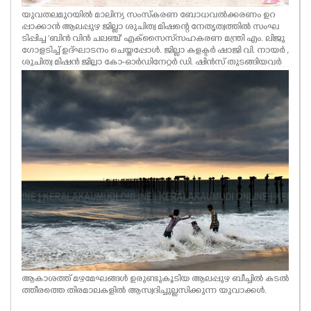
യുവതലമുറയിൽ മാലിന്യ സംസ്കരണ ബോധവൽക്കരണം ഉറ
പ്പാക്കാൻ ആലപ്പുഴ ജില്ലാ ശുചിത്വ മിഷന്റെ നേതൃത്വത്തിൽ സംഘ
ടിപ്പിച്ച 'ബിൻ വിൻ ചലഞ്ച്' എക്സൈസ് സഹകരണ മന്ത്രി എം. ലിജു
ഗോളടിച്ച് ഉദ്ഘാടനം ചെയ്തപ്പോൾ. ജില്ലാ കളക്ടർ ഷാജി വി. നായർ ,
ശുചിത്വ മിഷൻ ജില്ലാ കോ-ഓർഡിനേറ്റർ ഡി. ഷിൻസ് തുടങ്ങിയവർ
സമീപം
ആകാശത്ത് മഴമേഘങ്ങൾ ഉരുണ്ടുകൂടിയ ആലപ്പുഴ ബീച്ചിൽ കടൽ
ത്തീരത്തെ തിരമാലകളിൽ ആസ്വദിച്ചുല്ലസിക്കുന്ന യുവാക്കൾ.