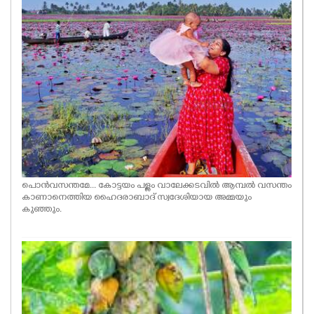
പൊൻവസന്തമേ... കോട്ടയം പള്ളം വാലേക്കടവിൽ ആമ്പൽ വസന്തം
കാണാനെത്തിയ ഹൈദരാബാദ് സ്വദേശിയായ അമ്മയും
കുഞ്ഞും.