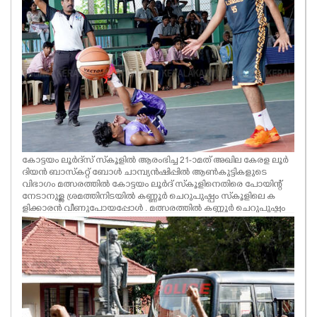
കോട്ടയം ലൂര്‍ദ്‌സ് സ്‌കൂളില്‍ ആരംഭിച്ച 21-ാമത് അഖില കേരള ലൂർ
ദിയന്‍ ബാസ്‌കറ്റ് ബോള്‍ ചാമ്പ്യന്‍ഷിപ്പിൽ ആൺകുട്ടികളുടെ
വിഭാഗം മത്സരത്തിൽ കോട്ടയം ലൂര്‍ദ് സ്‌കൂളിനെതിരെ പോയിന്റ്
നേടാനുള്ള ശ്രമത്തിനിടയിൽ കണ്ണൂര്‍ ചെറുപുഷ്പം സ്‌കൂളിലെ ക
ളിക്കാരൻ വീണുപോയപ്പോൾ . മത്സരത്തിൽ കണ്ണൂർ ചെറുപുഷ്പം
സ്കൂൾ വിജയികളായി