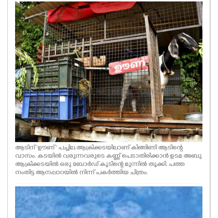
വർഷ ഹ്യൂമാനിറ്റീസ് വിദ്യാർത്ഥി കാഴ്ച പരിമിതിയേമറികടന്ന് ഗോൾ
അടിക്കുന്നു
ആടിന് 'ഊണ് ' പച്ചില.ആക്രിക്കടയിലാണ് കിങ്ങിണി ആടിന്റെ
വാസം. കടയിൽ വരുന്നവരുടെ കണ്ണ് പെടാതിരിക്കാൻ ഉടമ അബു
ആക്രിക്കടയിൽ ഒരു ബോർഡ് കൂടിന്റെ മുന്നിൽ തൂക്കി. പത്ത
നംതിട്ട ആനപ്പാറയിൽ നിന്ന് പകർത്തിയ ചിത്രം.