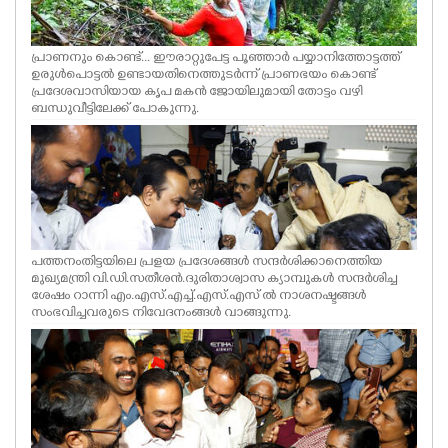
പ്രാണനും കൊണ്ട്... ഈരാറ്റുപേട്ട പൂഞ്ഞാർ പയ്യാനിത്തോട്ടത്ത്
ഉരുൾപൊട്ടൽ ഉണ്ടായതിനെത്തുടർന്ന് പ്രാണഭയം കൊണ്ട്
പ്രദേശവാസിയായ കൃപ മകൻ ജോയിലുമായി തോട്ടം വഴി
ബന്ധുവീട്ടിലേക്ക് പോകുന്നു.
പത്തനംതിട്ടയിലെ പ്രളയ പ്രദേശങ്ങൾ സന്ദർശിക്കാനെത്തിയ
മുഖ്യമന്ത്രി വി.ഡി.സതീശൻ.ദുരിതാശ്വാസ ക്യാമ്പുകൾ സന്ദർശിച്ച
ശേഷം റാന്നി എം.എസ്.എച്ച്.എസ്.എസ് ൽ നാശനഷ്ടങ്ങൾ
സംഭവിച്ചവരുടെ നിവേദനംങ്ങൾ വാങ്ങുന്നു.