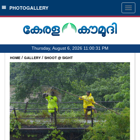
SECTIONS
PHOTOGALLERY
Togg
navig
HOME
LATEST
AUDIO
Thursday, August 6, 2026 11:00:33 PM
NOTIFIED NEWS
/
/
HOME
GALLERY
SHOOT @ SIGHT
POLL
KERALA
LOCAL
OBITUARY
NEWS 360