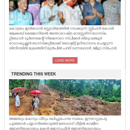
കോട്ടയം ഇൻഡോർ സ്റ്റേഡിയത്തിൽ നടക്കുന്ന സ്റ്റീഫൻ കോശി
ജേക്കബ് മെമ്മോറിയൽ അന്താരാഷ്ട്ര മാസ്റ്റേഴ്‌സ് ബാസ്‌ക
റ്റ്‌ബോൾ ടൂർണമെന്റ് നിയമസഭാ സ്‌പീക്കർ തിരുവഞ്ചൂർ
രാധാകൃഷ്ണൻ ബാസ്‌ക്കറ്റിലേക്ക് ബോളിട്ട് ഉദ്‌ഘാടനം ചെയ്യുന്ന
തിനിടയിൽ മുഖത്തിന് മുൻപിൽ പന്ത് വന്നപ്പോൾ. ജില്ലാ സ്‌പോർ
ട്‌സ് കൗൺസിൽ പ്രസിഡന്റ് ബൈജു ഗുരുക്കൾ,സജി എബ്രഹാം,
പി.ജെ സണ്ണി,പി.സി ആന്റണി,ജോർജ് ജേക്കബ് പുരയ്ക്കൽ തുടങ്ങിയ
LOAD MORE
വർ സമീപം
TRENDING THIS WEEK
അമ്മയും മകനും വീടും ഒലിച്ചുപോയ സ്ഥലം. ഈരാറ്റുപേട്ട
പൂഞ്ഞാർ പയ്യാനിത്തോട്ടത്ത് മണപ്പാട് വീട്ടിൽ റെജീന
ജോണിയുടെയും മകൻ ജോസഫിൻ ജോണിയുടെയും