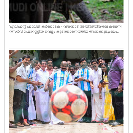
'എലിഫന്റ് ഫാലിമി' കർണാടക - വയനാട് അതിർത്തിയിലെ കബനി
റിസർവ് ഫോറസ്റ്റിൽ വെള്ളം കുടിക്കാനെത്തിയ ആനക്കുടുംബം..