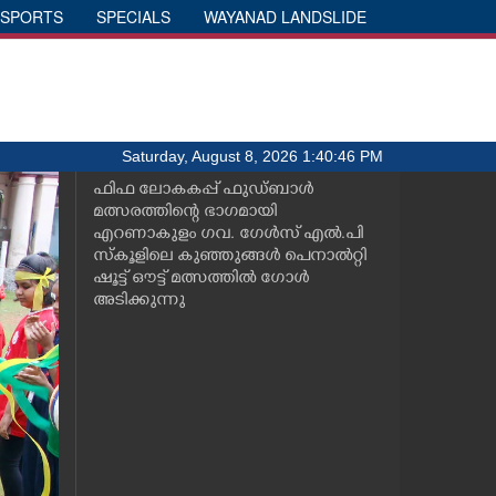
SPORTS
SPECIALS
WAYANAD LANDSLIDE
Saturday, August 8, 2026 1:40:46 PM
ഫിഫ ലോകകപ്പ് ഫുഡ്ബാൾ
മത്സരത്തിന്റെ ഭാഗമായി
എറണാകുളം ഗവ. ഗേൾസ് എൽ.പി
സ്കൂളിലെ കുഞ്ഞുങ്ങൾ പെനാൽറ്റി
ഷൂട്ട് ഔട്ട് മത്സത്തിൽ ഗോൾ
അടിക്കുന്നു