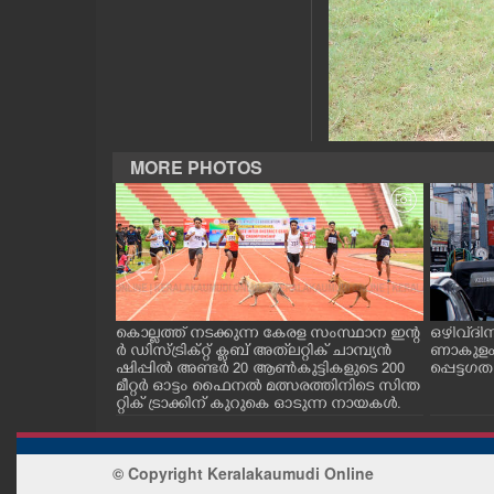
CASE DIARY
CINEMA
OPINION
MORE PHOTOS
PHOTOS
LIFESTYLE
െ. എ. പി . ബ
കൊല്ലത്ത് നടക്കുന്ന കേരള സംസ്ഥാന ഇന്റ
ഒഴിവ് ദ
SPIRITUAL
ീലനം പൂർ
ർ ഡിസ്ട്രിക്റ്റ് ക്ലബ് അത്‌ലറ്റിക് ചാമ്പ്യൻ
ണാകുളം
നാംഗങ്ങളുടെ
ഷിപ്പിൽ അണ്ടർ 20 ആൺകുട്ടികളുടെ 200
പ്പെട്ട ഗ
ഷം ഹരിശാന്ത്
മീറ്റർ ഓട്ടം ഫൈനൽ മത്സരത്തിനിടെ സിന്ത
INFO+
തൊപ്പി അ
റ്റിക് ട്രാക്കിന് കുറുകെ ഓടുന്ന നായകൾ.
ുമായി സ
ART
© Copyright Keralakaumudi Online