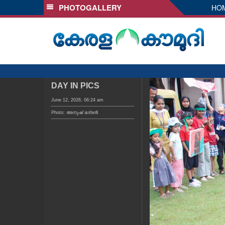
PHOTOGALLERY
HO
SECTIONS
HOME
LATEST
AUDIO
NOTIFIED NEWS
DAY IN PICS
POLL
June 12, 2026, 06:24 am
Photo: അനുഷ്‍ ഭദ്രൻ
KERALA
LOCAL
OBITUARY
NEWS 360