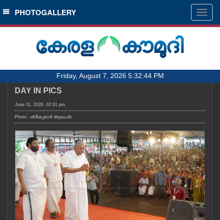
SECTIONS
PHOTOGALLERY
Togg
navig
HOME
LATEST
AUDIO
Friday, August 7, 2026 5:32:44 PM
NOTIFIED NEWS
DAY IN PICS
POLL
June 11, 2026, 02:01 pm
KERALA
Photo: ശ്രീകുമാർ ആലപ്ര
LOCAL
OBITUARY
NEWS 360