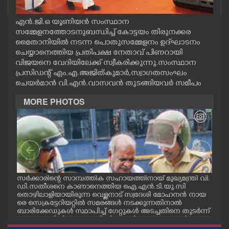
CASE DIARY
എൻ.ജി.ഒ യൂണിയൻ സംസ്ഥാന
സമ്മേളനത്തോടനുബന്ധിച്ച് കോട്ടയം തിരുനക്കര
CINEMA
മൈതാനിയിൽ നടന്ന പൊതുസമ്മേളനം ഉദ്‌ഘാടനം
ചെയ്യാനെത്തിയ പ്രതിപക്ഷ നേതാവ് പിണറായി
വിജയനെ വേദിയിലേക്ക് സ്വീകരിക്കുന്നു.സംസ്ഥാന
OPINION
പ്രസിഡന്റ് എം.എ.അജിത്കുമാർ,സ്വാഗതസംഘം
ചെയർമാൻ വി.എൻ.വാസവൻ തുടങ്ങിയവർ സമീപം
PHOTOS
MORE PHOTOS
LIFESTYLE
SPIRITUAL
സർക്കാരിന്റെ സാമ്പത്തിക സഹായത്തിനായ് മുഖ്യമന്ത്രി വി.
ഗോട്
INFO+
ഡി.സതീശനെ കാണാനെത്തിയ ഐ.എൻ.ടി.യു.സി
തിന
തൊഴിലാളിയായിരുന്ന വെള്ളനാട് സ്വദേശി മോഹനൻ നായ
വന്
.സി
രെ സെക്രട്ടേറിയറ്റിൽ സമരങ്ങൾ നടക്കുന്നതിനാൽ
ഓട്
നു
ബാരിക്കേഡുകൾ സ്ഥാപിച്ച് ഗേറ്റുകൾ അടച്ചതിനെ തുടർന്ന്
ART
മറ്റൊരു വഴിയിലൂടെ ഓഫീസിലെത്തിക്കാൻ സഹായിക്കുന്ന
പൊലീസ് ഉദ്യോഗസ്ഥർ. വാർദ്ധക്യ സഹജമായ അസുഖ