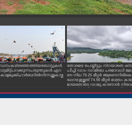
ന്ധനം കഴിഞ്ഞെത്തിയ ബോട്ടുകൾ
തോരമഴ പെയ്തീട്ടും നിറയാതെ കിടക
ും വട്ടമിട്ട് പറക്കുന്ന പരുന്തുകൾ. എറ
പീച്ചി ഡാം ഡാമിലെ പരമാവധി 
ാളമുക്ക് ഹാർബറിൽ നിന്നുള്ള കാഴ്ച
ണ നില 79.25 മീറ്റർ ആണെനിരികെ
പ്പോഴുഉള്ളത് 74.56 മീറ്റർ മാത്രം
മായതോടെ ഡാമു കാണാൻ നിരവധ
ർശകർ ഇവിടെ എത്തുന്നുണ്ട്