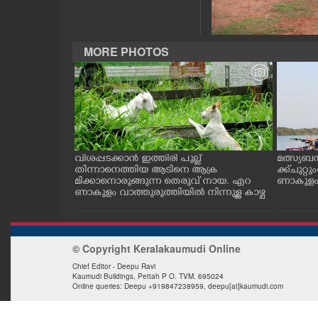
CASE DIARY
MORE PHOTOS
CINEMA
OPINION
PHOTOS
ത്തുടങ്ങിയ
വിശപ്പടക്കാൻ ഇത്തിരി പുല്ല്
മത്സ്യബ
 സമീപം ആറ
തിന്നാനെത്തിയ ആടിനെ ആക്ര
ക്ക് ചുറ്റ
LIFESTYLE
 സമീപം പ്രവർ
മിക്കാനൊരുങ്ങുന്ന തെരുവ് നായ. എറ
ണാകുളം ക
കഴുകി
ണാകുളം വാത്തുരുത്തിയിൽ നിന്നുള്ള കാഴ്ച
SPIRITUAL
© Copyright Keralakaumudi Online
INFO+
Chief Editor - Deepu Ravi
Kaumudi Buildings, Pettah P O. TVM. 695024
Online queries: Deepu +919847238959, deepu[at]kaumudi.com
ART