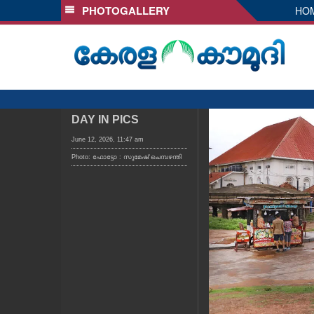
PHOTOGALLERY
HO
SECTIONS
HOME
LATEST
AUDIO
NOTIFIED NEWS
DAY IN PICS
POLL
June 12, 2026, 11:47 am
Photo: ഫോട്ടോ : സുമേഷ് ചെമ്പഴന്തി
KERALA
LOCAL
OBITUARY
NEWS 360