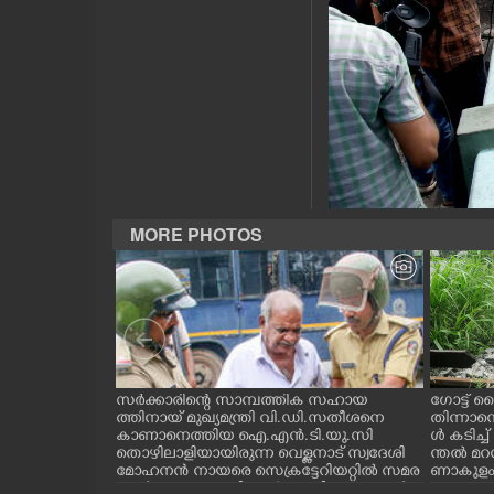
CASE DIARY
CINEMA
OPINION
PHOTOS
MORE PHOTOS
LIFESTYLE
SPIRITUAL
ന്ന ലാബ് ഓൺ
സർക്കാരിന്റെ സാമ്പത്തിക സഹായ
ഗോട്ട് ല
INFO+
റി പദ്ധ
ത്തിനായ് മുഖ്യമന്ത്രി വി.ഡി.സതീശനെ
തിന്നാന
തിരുവനന്തപുരം
കാണാനെത്തിയ ഐ.എൻ.ടി.യു.സി
ൾ കടിച്
ിമൻസ്
തൊഴിലാളിയായിരുന്ന വെള്ളനാട് സ്വദേശി
ന്തൽ മറന
ART
രി വി.ഡി സ
മോഹനൻ നായരെ സെക്രട്ടേറിയറ്റിൽ സമര
ണാകുളം വ
ുകളുടെ ഗാർഡ്
ങ്ങൾ നടക്കുന്നതിനാൽ ബാരിക്കേഡുകൾ