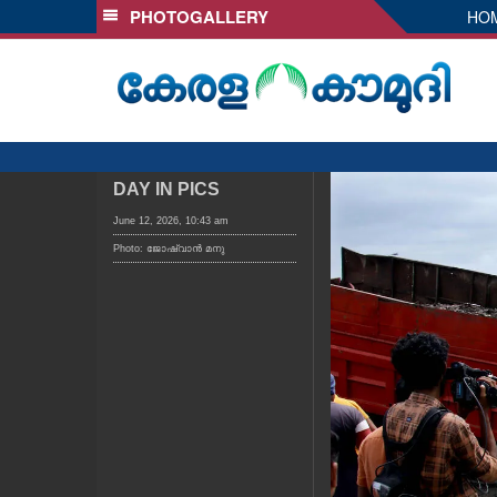
PHOTOGALLERY
HO
SECTIONS
HOME
LATEST
AUDIO
NOTIFIED NEWS
DAY IN PICS
POLL
June 12, 2026, 10:43 am
Photo: ജോഷ്‌വാൻ മനു
KERALA
LOCAL
OBITUARY
NEWS 360