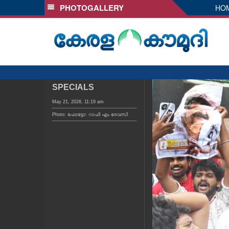
PHOTOGALLERY
HO
SECTIONS
HOME
LATEST
AUDIO
NOTIFIED NEWS
SPECIALS
POLL
May 21, 2026, 11:19 am
Photo: ഫോട്ടോ: റാഫി എം ദേവസി
KERALA
LOCAL
OBITUARY
NEWS 360