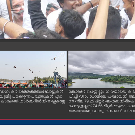
ന്ധനം കഴിഞ്ഞെത്തിയ ബോട്ടുകൾ
തോരമഴ പെയ്തീട്ടും നിറയാതെ കിടക
ും വട്ടമിട്ട് പറക്കുന്ന പരുന്തുകൾ. എറ
പീച്ചി ഡാം ഡാമിലെ പരമാവധി 
ാളമുക്ക് ഹാർബറിൽ നിന്നുള്ള കാഴ്ച
ണ നില 79.25 മീറ്റർ ആണെനിരികെ
പ്പോഴുഉള്ളത് 74.56 മീറ്റർ മാത്രം
മായതോടെ ഡാമു കാണാൻ നിരവധ
ർശകർ ഇവിടെ എത്തുന്നുണ്ട്