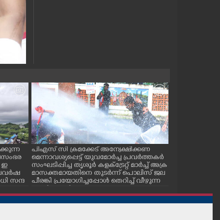
്കുന്ന
പിഎസ് സി ക്രമക്കേട് അന്വേക്ഷിക്കണ
പാലക്കാട് ടൗ
ജലസംഭര
മെന്നാവശ്യപ്പെട്ട് യുവമോർച്ച പ്രവർത്തകർ
സ് കമ്മിറ്റിയ
 ഇ
സംഘടിപ്പിച്ച തൃശൂർ കളക്ട്രേറ്റ് മാർച്ച് അക്ര
കുഴിമൂടൽ സമര
 കാലവർഷ
മാസക്തമായതിനെ തുടർന്ന് പൊലിസ് ജല
സെക്രട്ടറി സി.
ി സന്ദ
പീരങ്കി പ്രയോഗിച്ചപ്പോൾ തെറിച്ച് വീഴുന്ന
പ്രവർത്തകർ