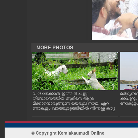
CASE DIARY
CINEMA
OPINION
MORE PHOTOS
PHOTOS
LIFESTYLE
ത്തുടങ്ങിയ
വിശപ്പടക്കാൻ ഇത്തിരി പുല്ല്
മത്സ്യബ
SPIRITUAL
 സമീപം ആറ
തിന്നാനെത്തിയ ആടിനെ ആക്ര
ക്ക് ചുറ്റ
 സമീപം പ്രവർ
മിക്കാനൊരുങ്ങുന്ന തെരുവ് നായ. എറ
ണാകുളം ക
കഴുകി
ണാകുളം വാത്തുരുത്തിയിൽ നിന്നുള്ള കാഴ്ച
INFO+
ART
© Copyright Keralakaumudi Online