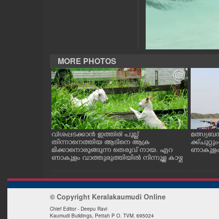
CASE DIARY
CINEMA
MORE PHOTOS
OPINION
PHOTOS
LIFESTYLE
ത്തുടങ്ങിയ
വിശപ്പടക്കാൻ ഇത്തിരി പുല്ല്
മത്സ്യബ
 സമീപം ആറ
തിന്നാനെത്തിയ ആടിനെ ആക്ര
ക്ക് ചുറ്റ
SPIRITUAL
 സമീപം പ്രവർ
മിക്കാനൊരുങ്ങുന്ന തെരുവ് നായ. എറ
ണാകുളം ക
കഴുകി
ണാകുളം വാത്തുരുത്തിയിൽ നിന്നുള്ള കാഴ്ച
INFO+
© Copyright Keralakaumudi Online
ART
Chief Editor - Deepu Ravi
Kaumudi Buildings, Pettah P O. TVM. 695024