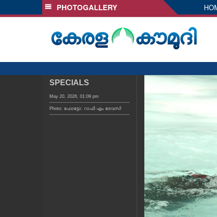
PHOTOGALLERY
HO
SECTIONS
HOME
LATEST
AUDIO
NOTIFIED NEWS
SPECIALS
POLL
May 20, 2026, 01:09 pm
Photo: ഫോട്ടോ: റാഫി എം ദേവസി
KERALA
LOCAL
OBITUARY
NEWS 360