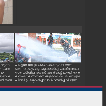
്കുന്ന
പിഎസ് സി ക്രമക്കേട് അന്വേക്ഷിക്കണ
പാലക്കാട് ടൗ
ജലസംഭര
മെന്നാവശ്യപ്പെട്ട് യുവമോർച്ച പ്രവർത്തകർ
സ് കമ്മിറ്റിയ
 ഇ
സംഘടിപ്പിച്ച തൃശൂർ കളക്ട്രേറ്റ് മാർച്ച് അക്ര
കുഴിമൂടൽ സമര
 കാലവർഷ
മാസക്തമായതിനെ തുടർന്ന് പൊലിസ് ജല
സെക്രട്ടറി സി.
ി സന്ദ
പീരങ്കി പ്രയോഗിച്ചപ്പോൾ തെറിച്ച് വീഴുന്ന
പ്രവർത്തകർ