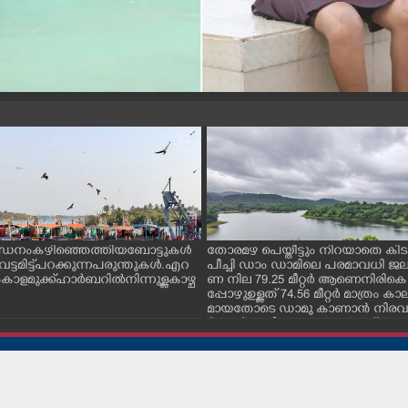
ന്ധനം കഴിഞ്ഞെത്തിയ ബോട്ടുകൾ
തോരമഴ പെയ്തീട്ടും നിറയാതെ കിടക
ും വട്ടമിട്ട് പറക്കുന്ന പരുന്തുകൾ. എറ
പീച്ചി ഡാം ഡാമിലെ പരമാവധി 
ാളമുക്ക് ഹാർബറിൽ നിന്നുള്ള കാഴ്ച
ണ നില 79.25 മീറ്റർ ആണെനിരികെ
പ്പോഴുഉള്ളത് 74.56 മീറ്റർ മാത്രം
മായതോടെ ഡാമു കാണാൻ നിരവധ
ർശകർ ഇവിടെ എത്തുന്നുണ്ട്