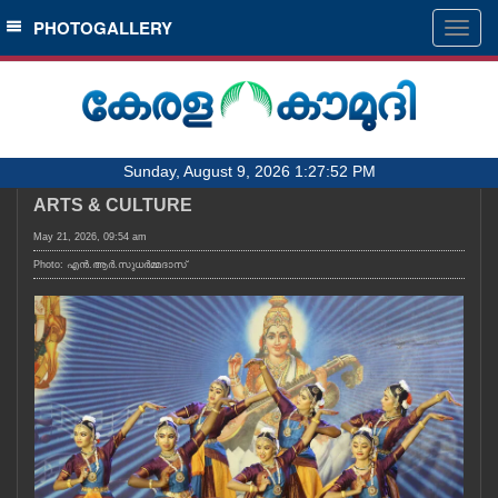
SECTIONS
PHOTOGALLERY
Togg
navig
HOME
LATEST
AUDIO
Sunday, August 9, 2026 1:27:52 PM
NOTIFIED NEWS
ARTS & CULTURE
POLL
May 21, 2026, 09:54 am
KERALA
Photo: എൻ.ആർ.സുധർമ്മദാസ്
LOCAL
OBITUARY
NEWS 360