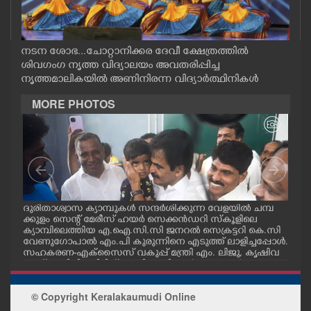
CASE DIARY
നടന ശോഭ...ചോറ്റാനിക്കര ദേവീ ക്ഷേത്രത്തിൽ
CINEMA
ശിവഗംഗ നൃത്ത വിദ്യാലയം അവതരിപ്പിച്ച
നൃത്തമാലികയിൽ അണിനിരന്ന വിദ്യാർത്ഥിനികൾ
OPINION
MORE PHOTOS
PHOTOS
LIFESTYLE
മ്പ്
ദുരിതാശ്വാസ ക്യാമ്പുകൾ സന്ദർശിക്കുന്ന വേളയിൽ ചമ്പ
ദുര
SPIRITUAL
്ട
ക്കുളം സെന്റ് മേരീസ് ഹയർ സെക്കൻഡറി സ്കൂളിലെ
ക്ക
ക്യാമ്പിലെത്തിയ എ.ഐ.സി.സി ജനറൽ സെക്രട്ടറി കെ.സി
ക്യ
വേണുഗോപാൽ എം.പി കുരുന്നിനെ എടുത്ത് ലാളിച്ചപ്പോൾ.
മാധ
സഹകരണ-എക്സൈസ് വകുപ്പ് മന്ത്രി എം. ലിജു, കൃഷിവ
വേ
INFO+
കുപ്പ് മന്ത്രി ടി. സിദ്ദിഖ്, റെജി ചെറിയാൻ എം. എൽ. എ എ
മന്ത
ന്നിവർ സമീപം
ചെറ
ART
© Copyright Keralakaumudi Online