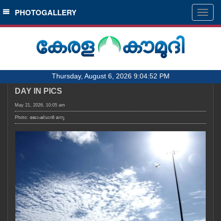
SECTIONS
PHOTOGALLERY
Togg
navig
HOME
LATEST
AUDIO
Thursday, August 6, 2026 9:04:52 PM
NOTIFIED NEWS
DAY IN PICS
POLL
May 21, 2026, 10:05 am
KERALA
Photo: ജോഷ്‌വാൻ മനു
LOCAL
OBITUARY
NEWS 360