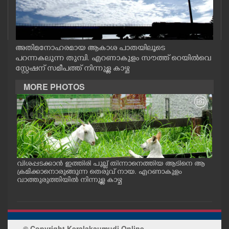
CASE DIARY
CINEMA
അതിമനോഹരമായ ആകാശ പാതയിലൂടെ
പറന്നകലുന്ന തുമ്പി. എറണാകുളം സൗത്ത് റെയിൽവെ
സ്റ്റേഷന് സമീപത്ത് നിന്നുള്ള കാഴ്ച
OPINION
MORE PHOTOS
PHOTOS
LIFESTYLE
SPIRITUAL
വിശപ്പടക്കാൻ ഇത്തിരി പുല്ല് തിന്നാനെത്തിയ ആടിനെ ആ
മത്സ
പം
ക്രമിക്കാനൊരുങ്ങുന്ന തെരുവ് നായ. എറണാകുളം
റക്
ു.
വാത്തുരുത്തിയിൽ നിന്നുള്ള കാഴ്ച
റിൽ 
INFO+
ART
© Copyright Keralakaumudi Online