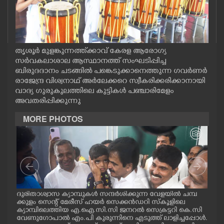
CASE DIARY
CINEMA
തൃശൂർ മുളങ്കുന്നത്ത്ക്കാവ് കേരള ആരോഗ്യ
സർവകലാശാല ആസ്ഥാനത്ത് സംഘടിപ്പിച്ച
OPINION
ബിരുദദാനം ചടങ്ങിൽ പങ്കെടുക്കാനെത്തുന്ന ഗവർണർ
രാജേന്ദ്ര വിശ്വനാഥ് അർലേക്കറെ സ്വീകരിക്കരിക്കാനായി
വാദ്യ ഗുരുകുലത്തിലെ കുട്ടികൾ പഞ്ചാരിമേളം
PHOTOS
അവതരിപ്പിക്കുന്നു
MORE PHOTOS
LIFESTYLE
SPIRITUAL
INFO+
മ്പ്
ദുരിതാശ്വാസ ക്യാമ്പുകൾ സന്ദർശിക്കുന്ന വേളയിൽ ചമ്പ
ദുര
്ട
ക്കുളം സെന്റ് മേരീസ് ഹയർ സെക്കൻഡറി സ്കൂളിലെ
ക്ക
ക്യാമ്പിലെത്തിയ എ.ഐ.സി.സി ജനറൽ സെക്രട്ടറി കെ.സി
ക്യ
ART
വേണുഗോപാൽ എം.പി കുരുന്നിനെ എടുത്ത് ലാളിച്ചപ്പോൾ.
മാധ