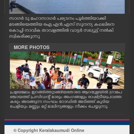
CASE DIARY
സാഗർ ടു മഹാസാഗർ പര്യടനം പൂർത്തിയാക്കി
CINEMA
മടങ്ങിയെത്തിയ ഐ.എൻ.എസ് സുനന്യ കപ്പലിനെ
കൊച്ചി നാവിക താവളത്തിൽ വാട്ടർ സല്യൂട്ട് നൽകി
സ്വികരിക്കുന്നു
OPINION
MORE PHOTOS
PHOTOS
LIFESTYLE
SPIRITUAL
പ്രളയജലം ഇറങ്ങിത്തുടങ്ങിയതോടെ ആറന്മുളയിൽ ഗ്രാമപ
ആറന
ാന
ഞ്ചായത്ത് പ്രസിഡന്റ് മാരും അംഗങ്ങളും രാഷ്ട്രീയപ്രവത്ത
ജംഗ
്ള
കരും അടങ്ങുന്ന സംഘം റോഡിൽ അടിഞ്ഞ് കൂടിയ
ത്ത
ചെളിയും മണ്ണും മറ്റ് മാലിന്യങ്ങളും നീക്കം ചെയ്യുന്നു.
തിര
INFO+
ART
© Copyright Keralakaumudi Online