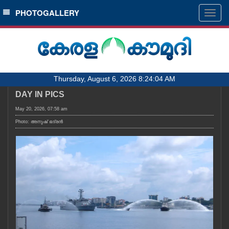
SECTIONS
PHOTOGALLERY
Togg
navig
HOME
LATEST
AUDIO
Thursday, August 6, 2026 8:24:04 AM
NOTIFIED NEWS
DAY IN PICS
POLL
May 20, 2026, 07:58 am
KERALA
Photo: അനുഷ്‍ ഭദ്രൻ
LOCAL
OBITUARY
NEWS 360