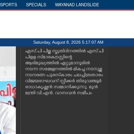
SPORTS
SPECIALS
WAYANAD LANDSLIDE
Saturday, August 8, 2026 5:17:07 AM
എസ്.പി പിള്ള സ്മൃതിദിനത്തിൽ എസ്.പി
പിളള സ്‌മാരകട്രസ്റ്റിന്റെ
ആഭിമുഖ്യത്തിൽ ഏറ്റുമാനൂരിൽ
നടന്ന സമ്മേളനത്തിൽ മികച്ച നടനുള്ള
നടനരത്ന പുരസ്കാരം ചലച്ചിത്രതാരം
വിജയരാഘവന് സ്പീക്കർ തിരുവഞ്ചൂർ
രാധാകൃഷ്ണൻ സമ്മാനിക്കുന്നു. മുൻ
മന്ത്രി വി.എൻ. വാസവൻ സമീപം