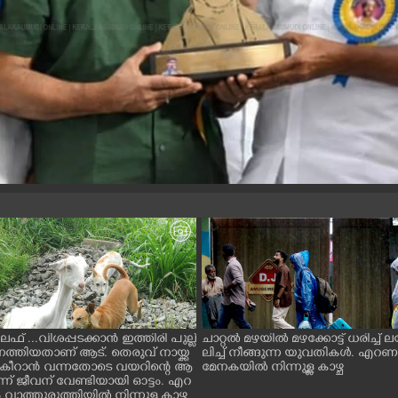
ൈഫ് ...വിശപ്പടക്കാൻ ഇത്തിരി പുല്ല്
ചാറ്റൽ മഴയിൽ മഴക്കോട്ട് ധരിച്ച്
െത്തിയതാണ് ആട്. തെരുവ് നായ്ക്ക
ലിച്ച് നീങ്ങുന്ന യുവതികൾ. എറ
ച് കീറാൻ വന്നതോടെ വയറിന്റെ ആ
മേനകയിൽ നിന്നുള്ള കാഴ്ച
്ന് ജീവന് വേണ്ടിയായി ഓട്ടം. എറ
ാത്തുരുത്തിയിൽ നിന്നുള്ള കാഴ്ച