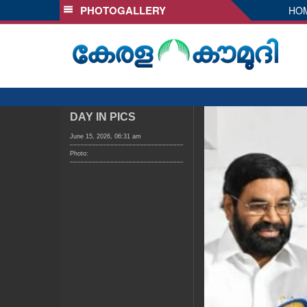
PHOTOGALLERY
HO
SECTIONS
HOME
LATEST
AUDIO
NOTIFIED NEWS
DAY IN PICS
POLL
June 15, 2026, 06:31 am
Photo:
KERALA
LOCAL
OBITUARY
NEWS 360