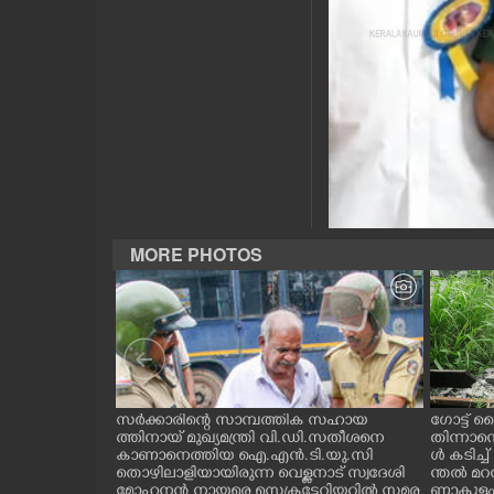
CASE DIARY
CINEMA
OPINION
PHOTOS
MORE PHOTOS
LIFESTYLE
SPIRITUAL
INFO+
ന്ന ലാബ് ഓൺ
സർക്കാരിന്റെ സാമ്പത്തിക സഹായ
ഗോട്ട് ല
റി പദ്ധ
ത്തിനായ് മുഖ്യമന്ത്രി വി.ഡി.സതീശനെ
തിന്നാന
തിരുവനന്തപുരം
കാണാനെത്തിയ ഐ.എൻ.ടി.യു.സി
ൾ കടിച്
ART
ിമൻസ്
തൊഴിലാളിയായിരുന്ന വെള്ളനാട് സ്വദേശി
ന്തൽ മറന
രി വി.ഡി സ
മോഹനൻ നായരെ സെക്രട്ടേറിയറ്റിൽ സമര
ണാകുളം വ