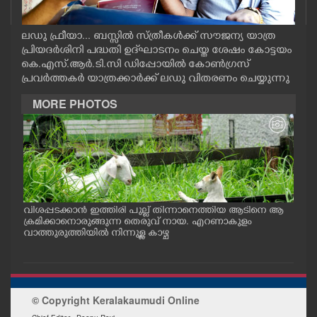
CASE DIARY
ലഡു ഫ്രീയാ... ബസ്സിൽ സ്ത്രീകൾക്ക് സൗജന്യ യാത്ര
പ്രിയദർശിനി പദ്ധതി ഉദ്‌ഘാടനം ചെയ്ത ശേഷം കോട്ടയം
CINEMA
കെ.എസ്.ആർ.ടി.സി ഡിപ്പോയിൽ കോൺഗ്രസ്
പ്രവർത്തകർ യാത്രക്കാർക്ക് ലഡു വിതരണം ചെയ്യുന്നു
OPINION
MORE PHOTOS
PHOTOS
LIFESTYLE
വിശപ്പടക്കാൻ ഇത്തിരി പുല്ല് തിന്നാനെത്തിയ ആടിനെ ആ
മത്സ
SPIRITUAL
പം
ക്രമിക്കാനൊരുങ്ങുന്ന തെരുവ് നായ. എറണാകുളം
റക്
ു.
വാത്തുരുത്തിയിൽ നിന്നുള്ള കാഴ്ച
റിൽ 
INFO+
© Copyright Keralakaumudi Online
ART