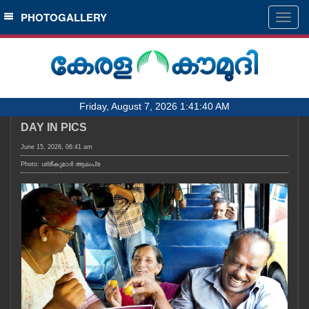
SECTIONS
PHOTOGALLERY
Togg
navig
HOME
LATEST
AUDIO
Friday, August 7, 2026 1:41:40 AM
NOTIFIED NEWS
DAY IN PICS
POLL
June 15, 2026, 06:41 am
KERALA
Photo: ശ്രീകുമാർ ആലപ്ര
LOCAL
OBITUARY
NEWS 360