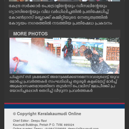
CASE DIARY
കേന്ദ്ര സർക്കാർ പെട്രോളിന്റേയും ഡീസലിന്റേയും
ഗ്യാസിന്റെേയും വില വർധിപ്പിച്ചതിൽ പ്രതിഷേധിച്ച്
കോൺഗ്രസ്‌ ബ്ലോക്ക്‌ കമ്മിറ്റിയുടെ നേതൃത്വത്തിൽ
CINEMA
കോട്ടയം നഗരത്തിൽ നടത്തിയ പ്രതിഷേധ പ്രകടനം
MORE PHOTOS
OPINION
PHOTOS
LIFESTYLE
ൽ
പിഎസ് സി ക്രമക്കേട് അന്വേക്ഷിക്കണമെന്നാവശ്യപ്പെട്ട് യുവ
പാല
ന
മോർച്ച പ്രവർത്തകർ സംഘടിപ്പിച്ച തൃശൂർ കളക്ട്രേറ്റ് മാർച്ച്
നേത
ച് പ
അക്രമാസക്തമായതിനെ തുടർന്ന് പൊലിസ് ജലപീരങ്കി പ്ര
സി.
SPIRITUAL
യോഗിച്ചപ്പോൾ തെറിച്ച് വീഴുന്ന പ്രവർത്തകർ
INFO+
© Copyright Keralakaumudi Online
Chief Editor - Deepu Ravi
ART
Kaumudi Buildings, Pettah P O. TVM. 695024
Online queries: Deepu +919847238959, deepu[at]kaumudi.com