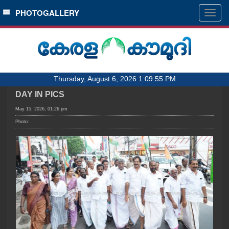
SECTIONS
PHOTOGALLERY
Togg
navig
HOME
LATEST
AUDIO
Thursday, August 6, 2026 1:09:55 PM
NOTIFIED NEWS
DAY IN PICS
POLL
May 15, 2026, 01:26 pm
KERALA
Photo:
LOCAL
OBITUARY
NEWS 360