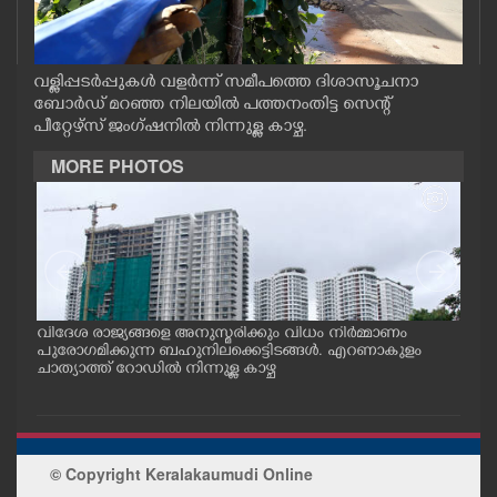
CASE DIARY
വള്ളിപ്പടർപ്പുകൾ വളർന്ന് സമീപത്തെ ദിശാസൂചനാ
CINEMA
ബോർഡ് മറഞ്ഞ നിലയിൽ പത്തനംതിട്ട സെന്റ്
പീറ്റേഴ്സ് ജംഗ്ഷനിൽ നിന്നുള്ള കാഴ്ച.
OPINION
MORE PHOTOS
PHOTOS
LIFESTYLE
.സി.
വിദേശ രാജ്യങ്ങളെ അനുസ്മരിക്കും വിധം നിർമ്മാണം
അമ്മ
SPIRITUAL
പുരോഗമിക്കുന്ന ബഹുനിലക്കെട്ടിടങ്ങൾ. എറണാകുളം
എ. 
ചാത്യാത്ത് റോഡിൽ നിന്നുള്ള കാഴ്ച
ത്ത
രേഡ
ൻ്റ
INFO+
ന്ത
ART
© Copyright Keralakaumudi Online