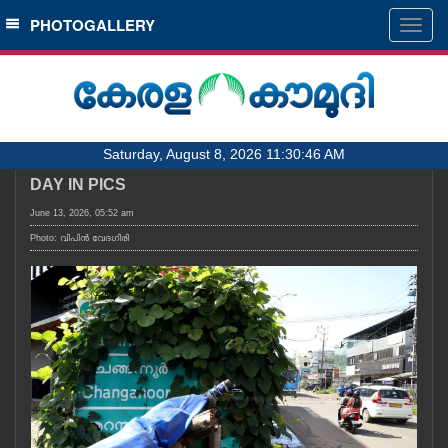
SECTIONS
PHOTOGALLERY
Togg
navig
HOME
LATEST
AUDIO
Saturday, August 8, 2026 11:30:46 AM
NOTIFIED NEWS
DAY IN PICS
POLL
June 13, 2026, 05:52 am
KERALA
Photo: വിപിൻ വേദഗിരി
LOCAL
OBITUARY
NEWS 360