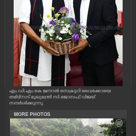
CASE DIARY
CINEMA
OPINION
PHOTOS
LIFESTYLE
എം.ഡി.എം.കെ ജനറൽ സെക്രട്ടറി വൈക്കോയെ
SPIRITUAL
തമിഴ്നാട് മുഖ്യമന്ത്രി സി.ജോസഫ് വിജയ്
സന്ദർശിക്കുന്നു
INFO+
MORE PHOTOS
ART