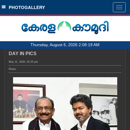
SECTIONS
PHOTOGALLERY
Togg
navig
HOME
LATEST
AUDIO
Thursday, August 6, 2026 2:08:19 AM
NOTIFIED NEWS
DAY IN PICS
POLL
May 11, 2026, 02:25 pm
KERALA
Photo:
LOCAL
OBITUARY
NEWS 360