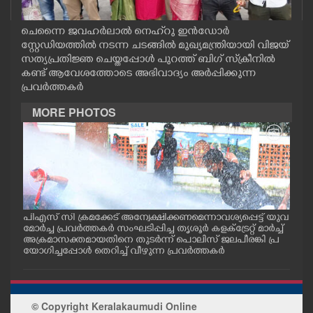
CASE DIARY
ചെന്നൈ ജവഹർലാൽ നെഹ‌്റു ഇൻഡോർ
സ്റ്റേഡിയത്തിൽ നടന്ന ചടങ്ങിൽ മുഖ്യമന്ത്രിയായി വിജയ്
CINEMA
സത്യപ്രതിജ്ഞ ചെയ്തപ്പോൾ പുറത്ത് ബിഗ് സ്‌ക്രീനിൽ
കണ്ട് ആവേശത്തോടെ അഭിവാദ്യം അർപ്പിക്കുന്ന
പ്രവർത്തകർ
OPINION
MORE PHOTOS
PHOTOS
LIFESTYLE
SPIRITUAL
ൽ
പിഎസ് സി ക്രമക്കേട് അന്വേക്ഷിക്കണമെന്നാവശ്യപ്പെട്ട് യുവ
പാല
ന
മോർച്ച പ്രവർത്തകർ സംഘടിപ്പിച്ച തൃശൂർ കളക്ട്രേറ്റ് മാർച്ച്
നേത
ച് പ
അക്രമാസക്തമായതിനെ തുടർന്ന് പൊലിസ് ജലപീരങ്കി പ്ര
സി.
യോഗിച്ചപ്പോൾ തെറിച്ച് വീഴുന്ന പ്രവർത്തകർ
INFO+
ART
© Copyright Keralakaumudi Online