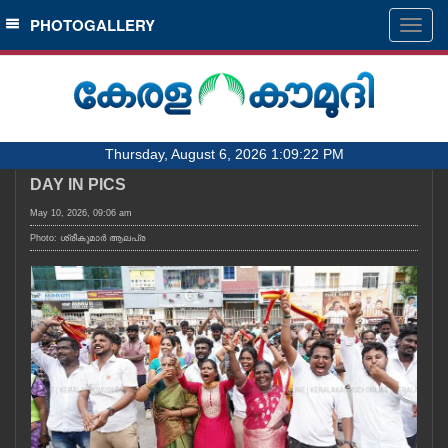
SECTIONS
PHOTOGALLERY
Togg
navig
HOME
LATEST
AUDIO
Thursday, August 6, 2026 1:09:22 PM
NOTIFIED NEWS
DAY IN PICS
POLL
May 10, 2026, 09:06 am
KERALA
Photo: ശ്രീകുമാർ ആലപ്ര
LOCAL
OBITUARY
NEWS 360