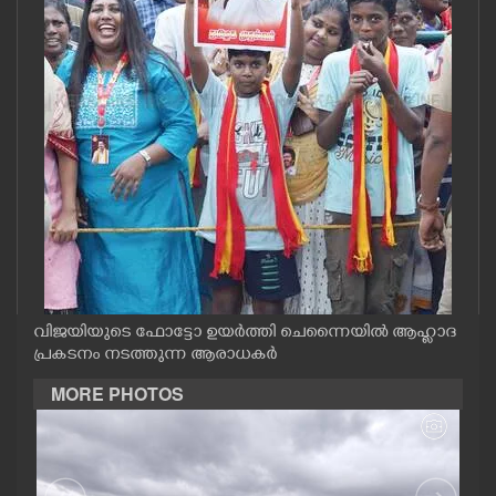
CASE DIARY
CINEMA
OPINION
PHOTOS
LIFESTYLE
വിജയിയുടെ ഫോട്ടോ ഉയർത്തി ചെന്നൈയിൽ ആഹ്ളാദ
SPIRITUAL
പ്രകടനം നടത്തുന്ന ആരാധകർ
MORE PHOTOS
INFO+
ART