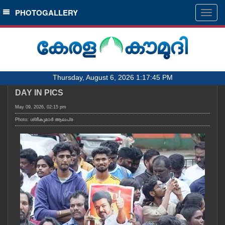
SECTIONS
PHOTOGALLERY
Togg
navig
HOME
LATEST
AUDIO
Thursday, August 6, 2026 1:17:45 PM
NOTIFIED NEWS
DAY IN PICS
POLL
May 09, 2026, 02:15 pm
KERALA
Photo: ശ്രീകുമാർ ആലപ്ര
LOCAL
OBITUARY
NEWS 360