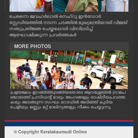
CASE DIARY
ചെന്നൈ ജവഹർലാൽ നെഹ്റു ഇൻഡോർ
സ്റ്റേഡിയത്തിൽ നടന്ന ചടങ്ങിൽ മുഖ്യമന്ത്രിയായി വിജയ്
CINEMA
സത്യപ്രതിജ്ഞ ചെയ്തപ്പോൾ വിസിലടിച്ച്
ആഘോഷിക്കുന്ന പ്രവർത്തകർ
OPINION
MORE PHOTOS
PHOTOS
LIFESTYLE
പ്രളയജലം ഇറങ്ങിത്തുടങ്ങിയതോടെ ആറന്മുളയിൽ ഗ്രാമപ
ആറന
SPIRITUAL
ാന
ഞ്ചായത്ത് പ്രസിഡന്റ് മാരും അംഗങ്ങളും രാഷ്ട്രീയപ്രവത്ത
ജംഗ
്ള
കരും അടങ്ങുന്ന സംഘം റോഡിൽ അടിഞ്ഞ് കൂടിയ
ത്ത
ചെളിയും മണ്ണും മറ്റ് മാലിന്യങ്ങളും നീക്കം ചെയ്യുന്നു.
തിര
INFO+
ART
© Copyright Keralakaumudi Online