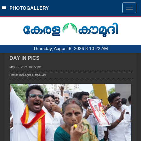
SECTIONS
PHOTOGALLERY
Togg
navig
HOME
LATEST
AUDIO
Thursday, August 6, 2026 8:10:22 AM
NOTIFIED NEWS
DAY IN PICS
POLL
May 10, 2026, 04:22 pm
KERALA
Photo: ശ്രീകുമാർ ആലപ്ര
LOCAL
OBITUARY
NEWS 360