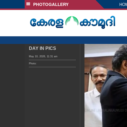
PHOTOGALLERY
HO
SECTIONS
HOME
LATEST
AUDIO
NOTIFIED NEWS
DAY IN PICS
POLL
May 10, 2026, 11:31 am
Photo:
KERALA
LOCAL
OBITUARY
NEWS 360