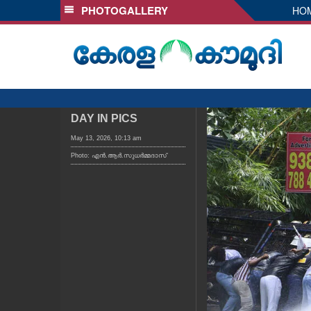
PHOTOGALLERY
HO
SECTIONS
HOME
LATEST
AUDIO
NOTIFIED NEWS
DAY IN PICS
POLL
May 13, 2026, 10:13 am
Photo: എൻ.ആർ.സുധർമ്മദാസ്
KERALA
LOCAL
OBITUARY
NEWS 360