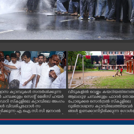
വാസ ക്യാമ്പുകൾ സന്ദർശിക്കുന്ന
വീടുകളിൽ വെള്ളം കയറിയതിനെത്ത
ചമ്പക്കുളം സെന്റ് മേരീസ് ഹയർ
ആലപ്പുഴ ചമ്പക്കുളം ഫാദർ തോമ
റി സ്കൂളിലെ ക്യാമ്പിലെ അംഗം
പോരൂക്കര സെൻട്രൽ സ്കൂളിലെ
ൾ വിവരിച്ചപ്പോൾ സ
ദുരിതാശ്വാസ ക്യാമ്പിലെത്തിയവർ 
്പിക്കുന്ന എ.ഐ.സി.സി ജനറൽ
ങ്ങൾ ഉണക്കാനിട്ടിരിക്കുന്ന ഗോൾപോ
്ടറി കെ.സി വേണുഗോപാൽ എം.പി.
മുന്നിൽ ഫുട്ബോൾ കളികളിൽ ഏ
എക്സൈസ് വകുപ്പ് മന്ത്രി എം.
പ്പെട്ടിരിക്കുന്ന കുട്ടികൾ
ിവകുപ്പ് മന്ത്രി ടി. സിദ്ദിഖ്, റെജി
ൻ എം. എൽ. എ എന്നിവർ സമീപം