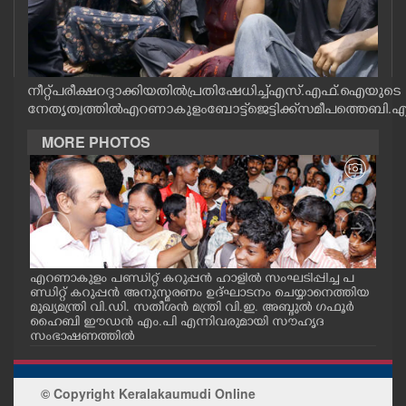
CASE DIARY
CINEMA
നീറ്റ് പരീക്ഷ റദ്ദാക്കിയതിൽ പ്രതിഷേധിച്ച് എസ്.എഫ്.ഐയുടെ
നേതൃത്വത്തിൽ എറണാകുളം ബോട്ട് ജെട്ടിക്ക് സമീപത്തെ ബി.എ
OPINION
MORE PHOTOS
PHOTOS
LIFESTYLE
എറണാകുളം പണ്ഡിറ്റ് കറുപ്പൻ ഹാളിൽ സംഘടിപ്പിച്ച പ
പട്
SPIRITUAL
ാസ
ണ്ഡിറ്റ് കറുപ്പൻ അനുസ്മരണം ഉദ്ഘാടനം ചെയ്യാനെത്തിയ
കോം
മുഖ്യമന്ത്രി വി.ഡി. സതീശൻ മന്ത്രി വി.ഇ. അബ്ദുൽ ഗഫൂർ
ദേശ
 ഭാഗ
ഹൈബി ഈഡൻ എം.പി എന്നിവരുമായി സൗഹൃദ
ത്തി
INFO+
സംഭാഷണത്തിൽ
ളോടൊ
സി 
ART
© Copyright Keralakaumudi Online