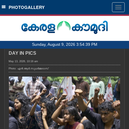
SECTIONS
PHOTOGALLERY
Togg
navig
HOME
LATEST
AUDIO
Sunday, August 9, 2026 3:54:39 PM
NOTIFIED NEWS
DAY IN PICS
POLL
May 13, 2026, 10:16 am
KERALA
Photo: എൻ.ആർ.സുധർമ്മദാസ്
LOCAL
OBITUARY
NEWS 360