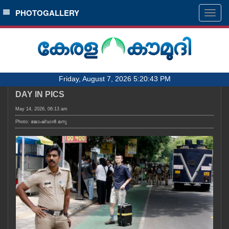
SECTIONS
PHOTOGALLERY
Togg
navig
HOME
LATEST
AUDIO
Friday, August 7, 2026 5:20:43 PM
NOTIFIED NEWS
DAY IN PICS
POLL
May 14, 2026, 06:13 am
KERALA
Photo: ജോഷ്‌വാൻ മനു
LOCAL
OBITUARY
NEWS 360