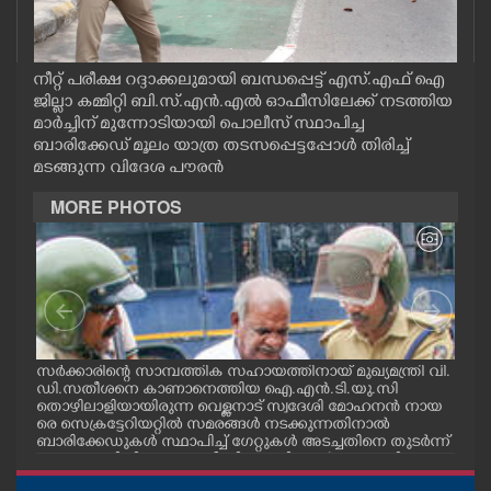
CASE DIARY
നീറ്റ് പരീക്ഷ റദ്ദാക്കലുമായി ബന്ധപ്പെട്ട് എസ്.എഫ് ഐ
CINEMA
ജില്ലാ കമ്മിറ്റി ബി.സ്.എൻ.എൽ ഓഫീസിലേക്ക് നടത്തിയ
മാർച്ചിന് മുന്നോടിയായി പൊലീസ് സ്ഥാപിച്ച
ബാരിക്കേഡ് മൂലം യാത്ര തടസപ്പെട്ടപ്പോൾ തിരിച്ച്
OPINION
മടങ്ങുന്ന വിദേശ പൗരൻ
MORE PHOTOS
PHOTOS
LIFESTYLE
SPIRITUAL
സർക്കാരിന്റെ സാമ്പത്തിക സഹായത്തിനായ് മുഖ്യമന്ത്രി വി.
ഗോട്
ഡി.സതീശനെ കാണാനെത്തിയ ഐ.എൻ.ടി.യു.സി
തിന
INFO+
തൊഴിലാളിയായിരുന്ന വെള്ളനാട് സ്വദേശി മോഹനൻ നായ
വന്
.സി
രെ സെക്രട്ടേറിയറ്റിൽ സമരങ്ങൾ നടക്കുന്നതിനാൽ
ഓട്
നു
ബാരിക്കേഡുകൾ സ്ഥാപിച്ച് ഗേറ്റുകൾ അടച്ചതിനെ തുടർന്ന്
മറ്റൊരു വഴിയിലൂടെ ഓഫീസിലെത്തിക്കാൻ സഹായിക്കുന്ന
ART
പൊലീസ് ഉദ്യോഗസ്ഥർ. വാർദ്ധക്യ സഹജമായ അസുഖ