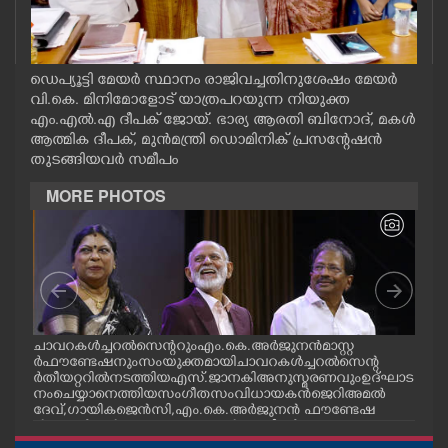
CASE DIARY
CINEMA
ഡെപ്യൂട്ടി മേയർ സ്ഥാനം രാജിവച്ചതിനുശേഷം മേയർ
വി.കെ. മിനിമോളോട് യാത്രപറയുന്ന നിയുക്ത
എം.എൽ.എ ദീപക് ജോയ്. ഭാര്യ ആരതി ബിനോദ്, മകൾ
OPINION
ആത്മിക ദീപക്, മുൻമന്ത്രി​ ഡൊമിനിക് പ്രസന്റേഷൻ
തുടങ്ങിയവർ സമീപം
MORE PHOTOS
PHOTOS
LIFESTYLE
SPIRITUAL
ചാവറ കൾച്ചറൽ സെന്ററും എം.കെ. അർജുനൻ മാസ്റ്റ
എറണ
ി.
ർ ഫൗണ്ടേഷനും സംയുക്തമായി ചാവറ കൾച്ചറൽ സെന്റ
ദ്‌
INFO+
ർ തീയറ്ററിൽ നടത്തിയ എസ്. ജാനകി അനുസ്മരണവും ഉദ്ഘാട
പോക
നം ചെയ്യാനെത്തിയ സംഗീത സംവിധായകൻ ജെറി അമൽ
ദേവ്, ഗായിക ജെൻസി, എം.കെ. അർജുനൻ ഫൗണ്ടേഷ
ART
ൻ ചെയർമാൻ ഡോ. രാധാകൃഷ്ണൻ എന്നിവർ