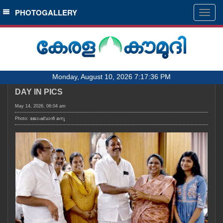
SECTIONS
PHOTOGALLERY
Togg
navig
HOME
LATEST
AUDIO
Monday, August 10, 2026 7:17:36 PM
NOTIFIED NEWS
DAY IN PICS
POLL
May 14, 2026, 06:04 am
KERALA
Photo: ജോഷ്‌വാൻ മനു
LOCAL
OBITUARY
NEWS 360