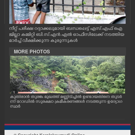
CASE DIARY
CINEMA
നീറ്റ് പരീക്ഷ റദ്ദാക്കലുമായി ബന്ധപ്പെട്ട് എസ്.എഫ് ഐ
ജില്ലാ കമ്മിറ്റി ബി.സ്.എൻ.എൽ ഓഫീസിലേക്ക് നടത്തിയ
OPINION
മാർച്ച് വീക്ഷിക്കുന്ന കുരുന്നുകൾ
MORE PHOTOS
PHOTOS
LIFESTYLE
SPIRITUAL
ങൾ
കുതിരാൻ തുരങ്ക മുഖത്ത് മണ്ണിടിച്ചിൽ ഉണ്ടായതിനെ തുടർ
യാത
ള്ള
ന്ന് റോഡിൽ സുരക്ഷാ ക്രമീകരണങ്ങൾ നടത്തുന്ന ഉദ്യോഗ
യനാ
സ്ഥർ
കടു
INFO+
ART
© Copyright Keralakaumudi Online