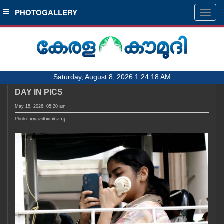
SECTIONS
PHOTOGALLERY
Togg
navig
HOME
LATEST
AUDIO
Saturday, August 8, 2026 1:24:18 AM
NOTIFIED NEWS
DAY IN PICS
POLL
May 15, 2026, 05:20 am
KERALA
Photo: ജോഷ്‌വാൻ മനു
LOCAL
OBITUARY
NEWS 360