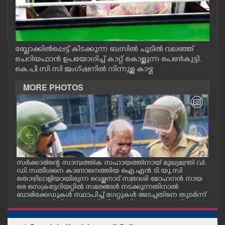
CASE DIARY
CINEMA
ബ്ളോക്കിൽപ്പെട്ട് കിടക്കുന്ന ബസിൽ ചൂടിൽ വലഞ്ഞ്
ചെറിയഫാൻ ഉപയോഗിച്ച് കാറ്റ് കൊള്ളുന്ന പെൺകുട്ടി.
OPINION
കെ.പി.സി.സി ജംഗ്ഷനിൽ നിന്നുള്ള കാഴ്ച
MORE PHOTOS
PHOTOS
LIFESTYLE
SPIRITUAL
സർക്കാരിന്റെ സാമ്പത്തിക സഹായത്തിനായ് മുഖ്യമന്ത്രി വി.
ഗോട്
ഡി.സതീശനെ കാണാനെത്തിയ ഐ.എൻ.ടി.യു.സി
തിന
തൊഴിലാളിയായിരുന്ന വെള്ളനാട് സ്വദേശി മോഹനൻ നായ
വന്
INFO+
.സി
രെ സെക്രട്ടേറിയറ്റിൽ സമരങ്ങൾ നടക്കുന്നതിനാൽ
ഓട്
നു
ബാരിക്കേഡുകൾ സ്ഥാപിച്ച് ഗേറ്റുകൾ അടച്ചതിനെ തുടർന്ന്
മറ്റൊരു വഴിയിലൂടെ ഓഫീസിലെത്തിക്കാൻ സഹായിക്കുന്ന
പൊലീസ് ഉദ്യോഗസ്ഥർ. വാർദ്ധക്യ സഹജമായ അസുഖ
ART
ത്തെ തുടർന്ന് കാഴ്ച്ചശക്തി കുറഞ്ഞതിനാലാണ് ഇദ്ദേഹ