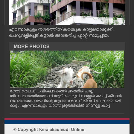
CASE DIARY
CINEMA
എറണാകുളം നഗരത്തിന് കൗതുക കാഴ്ചയൊരുക്കി
ചെറുവള്ളിച്ചെടികളാൽ അലങ്കരിച്ച ഫ്ലാറ്റ് സമുച്ചയം
OPINION
MORE PHOTOS
PHOTOS
LIFESTYLE
ഗോട്ട് ലൈഫ് ...വിശപ്പടക്കാൻ ഇത്തിരി പുല്ല്
ചാറ്
SPIRITUAL
തിന്നാനെത്തിയതാണ് ആട്. തെരുവ് നായ്ക്കൾ കടിച്ച് കീറാൻ
യുവ
വന്നതോടെ വയറിന്റെ ആന്തൽ മറന്ന് ജീവന് വേണ്ടിയായി
യ
ഓട്ടം. എറണാകുളം വാത്തുരുത്തിയിൽ നിന്നുള്ള കാഴ്ച
INFO+
ART
© Copyright Keralakaumudi Online