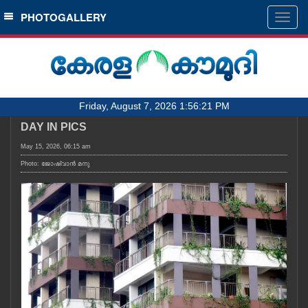
SECTIONS
PHOTOGALLERY
Togg
navig
HOME
LATEST
AUDIO
Friday, August 7, 2026 1:56:21 PM
NOTIFIED NEWS
DAY IN PICS
POLL
May 15, 2026, 06:15 am
KERALA
Photo: ജോഷ്‌വാൻ മനു
LOCAL
OBITUARY
NEWS 360