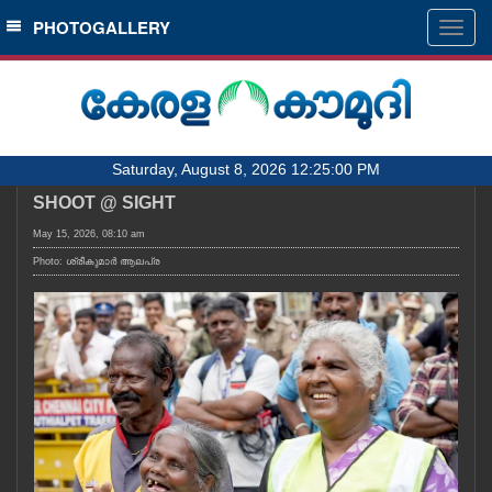
SECTIONS
PHOTOGALLERY
Togg
navig
HOME
LATEST
AUDIO
Saturday, August 8, 2026 12:25:00 PM
NOTIFIED NEWS
SHOOT @ SIGHT
POLL
May 15, 2026, 08:10 am
KERALA
Photo: ശ്രീകുമാർ ആലപ്ര
LOCAL
OBITUARY
NEWS 360