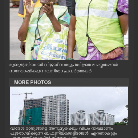
CASE DIARY
CINEMA
OPINION
PHOTOS
മുഖ്യമന്ത്രിയായി വിജയ് സത്യപ്രതിജ്ഞ ചെയ്തപ്പോൾ
സന്തോഷിക്കുന്ന വനിതാ പ്രവർത്തകർ
LIFESTYLE
MORE PHOTOS
SPIRITUAL
INFO+
.സി.
വിദേശ രാജ്യങ്ങളെ അനുസ്മരിക്കും വിധം നിർമ്മാണം
അമ്മ
ART
പുരോഗമിക്കുന്ന ബഹുനിലക്കെട്ടിടങ്ങൾ. എറണാകുളം
എ. 