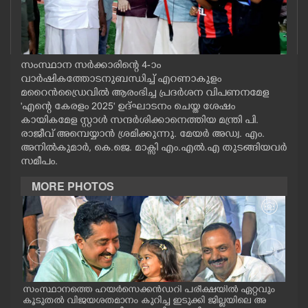
CASE DIARY
CINEMA
സംസ്ഥാന സർക്കാരിന്റെ 4-ാം
വാർഷികത്തോടനുബന്ധിച്ച് എറണാകുളം
OPINION
മറൈൻഡ്രൈവിൽ ആരംഭിച്ച പ്രദർശന വിപണനമേള
"എന്റെ കേരളം 2025" ഉദ്ഘാടനം ചെയ്ത ശേഷം
കായികമേള സ്റ്റാൾ സന്ദർശിക്കാനെത്തിയ മന്ത്രി പി.
PHOTOS
രാജീവ് അമ്പെയ്യാൻ ശ്രമിക്കുന്നു. മേയർ അഡ്വ. എം.
അനിൽകുമാർ‌, കെ.ജെ. മാക്സി എം.എൽ.എ തുടങ്ങിയവർ
സമീപം.
LIFESTYLE
MORE PHOTOS
SPIRITUAL
INFO+
സംസ്ഥാനത്തെ ഹയർസെക്കൻഡറി പരീക്ഷയിൽ ഏറ്റവും
എറണ
ART
കൂടുതൽ വിജയശതമാനം കുറിച്ച ഇടുക്കി ജില്ലയിലെ അ
പ്ള