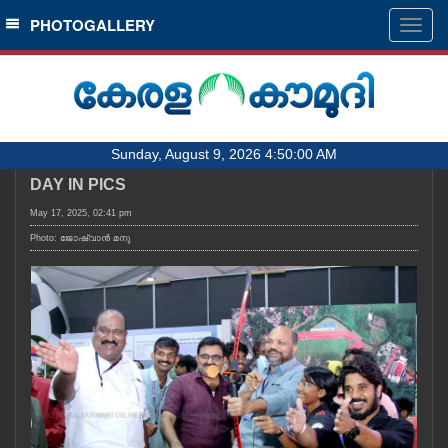
SECTIONS
PHOTOGALLERY
Togg
navig
HOME
LATEST
AUDIO
Sunday, August 9, 2026 4:50:00 AM
NOTIFIED NEWS
DAY IN PICS
POLL
May 17, 2025, 02:41 pm
KERALA
Photo: ജോഷ്‌വാൻ മനു
LOCAL
OBITUARY
NEWS 360