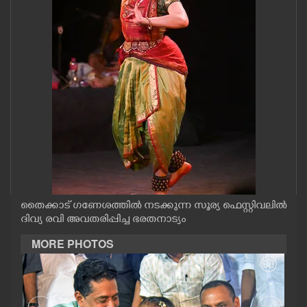
CASE DIARY
CINEMA
OPINION
PHOTOS
LIFESTYLE
തൈക്കാട് ഗണേശത്തിൽ നടക്കുന്ന സൂര്യ ഫെസ്റ്റിവലിൽ
SPIRITUAL
ദിവ്യ രവി അവതരിപ്പിച്ച ഭരതനാട്യം
MORE PHOTOS
INFO+
ART