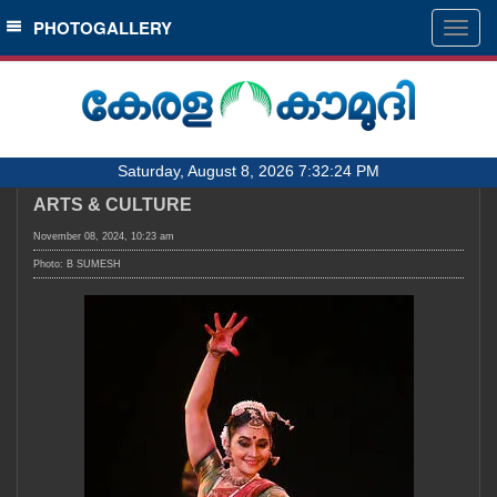
SECTIONS
PHOTOGALLERY
Togg
navig
HOME
LATEST
AUDIO
Saturday, August 8, 2026 7:32:24 PM
NOTIFIED NEWS
ARTS & CULTURE
POLL
November 08, 2024, 10:23 am
KERALA
Photo: B SUMESH
LOCAL
OBITUARY
NEWS 360