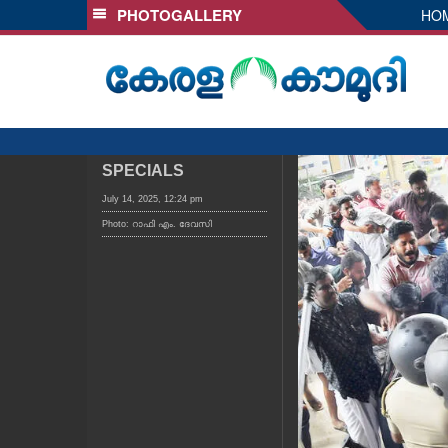
PHOTOGALLERY
HO
SECTIONS
HOME
LATEST
AUDIO
NOTIFIED NEWS
SPECIALS
POLL
July 14, 2025, 12:24 pm
Photo: റാഫി എം. ദേവസി
KERALA
LOCAL
OBITUARY
NEWS 360