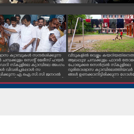
വാസ ക്യാമ്പുകൾ സന്ദർശിക്കുന്ന
വീടുകളിൽ വെള്ളം കയറിയതിനെത്ത
ചമ്പക്കുളം സെന്റ് മേരീസ് ഹയർ
ആലപ്പുഴ ചമ്പക്കുളം ഫാദർ തോമ
റി സ്കൂളിലെ ക്യാമ്പിലെ അംഗം
പോരൂക്കര സെൻട്രൽ സ്കൂളിലെ
ൾ വിവരിച്ചപ്പോൾ സ
ദുരിതാശ്വാസ ക്യാമ്പിലെത്തിയവർ 
്പിക്കുന്ന എ.ഐ.സി.സി ജനറൽ
ങ്ങൾ ഉണക്കാനിട്ടിരിക്കുന്ന ഗോൾപോ
്ടറി കെ.സി വേണുഗോപാൽ എം.പി.
മുന്നിൽ ഫുട്ബോൾ കളികളിൽ ഏ
എക്സൈസ് വകുപ്പ് മന്ത്രി എം.
പ്പെട്ടിരിക്കുന്ന കുട്ടികൾ
ിവകുപ്പ് മന്ത്രി ടി. സിദ്ദിഖ്, റെജി
ൻ എം. എൽ. എ എന്നിവർ സമീപം