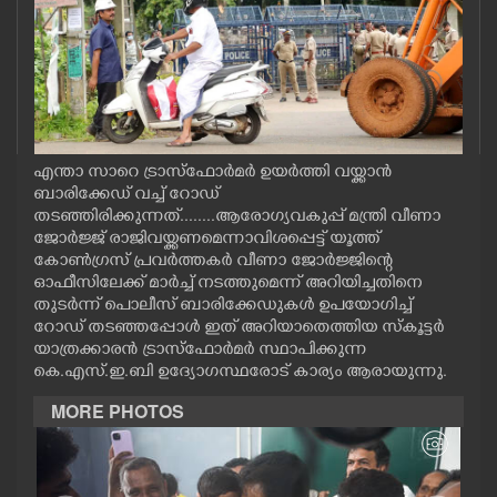
CASE DIARY
CINEMA
OPINION
എന്താ സാറെ ട്രാസ്ഫോർമർ ഉയർത്തി വയ്ക്കാൻ
ബാരിക്കേ‌‌‌ഡ് വച്ച് റോഡ്
PHOTOS
തടഞ്ഞിരിക്കുന്നത്........ആരോഗ്യവകുപ്പ് മന്ത്രി വീണാ
ജോർജ്ജ് രാജിവയ്ക്കണമെന്നാവിശപ്പെട്ട് യൂത്ത്
കോൺഗ്രസ് പ്രവർത്തകർ വീണാ ജോർജ്ജിന്റെ
LIFESTYLE
ഓഫീസിലേക്ക് മാർച്ച് നടത്തുമെന്ന് അറിയിച്ചതിനെ
തുടർന്ന് പൊലീസ് ബാരിക്കേഡുകൾ ഉപയോഗിച്ച്
റോഡ് തടഞ്ഞപ്പോൾ ഇത് അറിയാതെത്തിയ സ്കൂട്ടർ
SPIRITUAL
യാത്രക്കാരൻ ട്രാസ്ഫോർമർ സ്ഥാപിക്കുന്ന
കെ.എസ്.ഇ.ബി ഉദ്യോഗസ്ഥരോട് കാര്യം ആരായുന്നു.
INFO+
MORE PHOTOS
ART