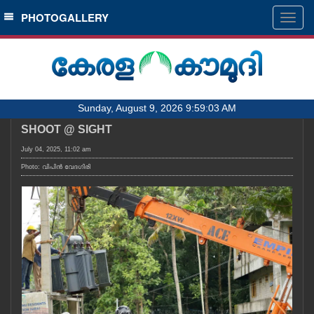
SECTIONS
PHOTOGALLERY
Togg
navig
HOME
LATEST
AUDIO
Sunday, August 9, 2026 9:59:03 AM
NOTIFIED NEWS
SHOOT @ SIGHT
POLL
July 04, 2025, 11:02 am
KERALA
Photo: വിപിൻ വേദഗിരി
LOCAL
OBITUARY
NEWS 360