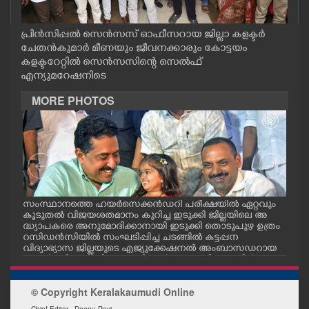
CASE DIARY
പ്രിന്‍സിപ്പല്‍ സെന്‍സസ് ഓഫീസറായ ജില്ലാ കളക്ടര്‍
ചേതന്‍കുമാര്‍ മീണയും ജീവനക്കാരും കോട്ടയം
CINEMA
കളക്ടറേറ്റില്‍ സെന്‍സസിന്റെ സെല്‍ഫ്
എന്യുമറേഷനിടെ
OPINION
MORE PHOTOS
PHOTOS
LIFESTYLE
സംസ്ഥാനത്തെ ഹയർസെക്കൻഡറി പരീക്ഷയിൽ ഏറ്റവും
എറണ
SPIRITUAL
കൂടുതൽ വിജയശതമാനം കുറിച്ച ഇടുക്കി ജില്ലയിലെ അ
പ്ള
ദ്ധ്യാപകരെ അനുമോദിക്കാനായി ഇടുക്കി തൊടുപുഴ ഉത്രം
ദ്ഘാ
റസിഡൻസിയിൽ സംഘടിപ്പിച്ച ചടങ്ങിൽ കട്ടപ്പന
ഡി.
വിദ്യാഭ്യാസ ജില്ലയുടെ എജ്യുക്കേഷനൽ അംബാസഡറായ
INFO+
എസ്തർ മരിയ ടോമിയെ മന്ത്രി എൻ.ഷംസുദ്ദീനും ഡീൻ
കുര്യാക്കോസ് എം.പിയും അഭിനന്ദിച്ചപ്പോൾ. ശാരീരിക പ
രിമിതികളെ അതിജീവിച്ച് പ്ലസ്ടു പരീക്ഷയിൽ എല്ലാ വിഷയ
© Copyright Keralakaumudi Online
ART
ങ്ങൾക്കും എ പ്ലസ് നേടിയതോടെയാണ് എസ്തർ ശ്രദ്ധേയ
യായത്. ഈ നേട്ടം മറ്റുള്ളവർക്കും പ്രചോദനമാവുമെന്ന
Chief Editor - Deepu Ravi