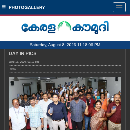
SECTIONS
PHOTOGALLERY
Togg
navig
HOME
LATEST
AUDIO
Saturday, August 8, 2026 11:18:06 PM
NOTIFIED NEWS
DAY IN PICS
POLL
June 16, 2026, 01:12 pm
KERALA
Photo:
LOCAL
OBITUARY
NEWS 360