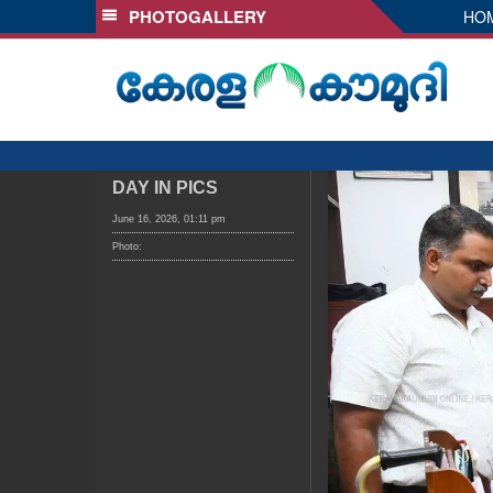
PHOTOGALLERY
HO
SECTIONS
HOME
LATEST
AUDIO
NOTIFIED NEWS
DAY IN PICS
POLL
June 16, 2026, 01:11 pm
Photo:
KERALA
LOCAL
OBITUARY
NEWS 360