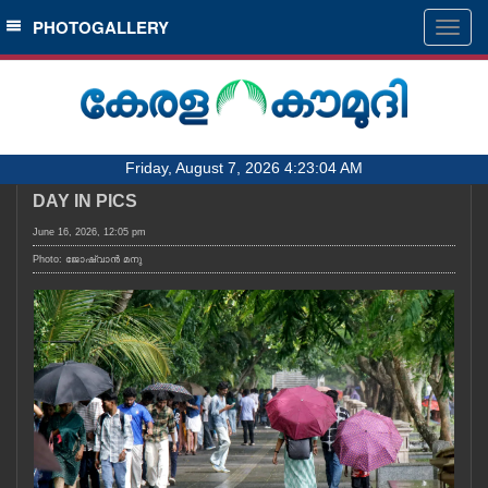
SECTIONS
PHOTOGALLERY
Togg
navig
HOME
LATEST
AUDIO
Friday, August 7, 2026 4:23:04 AM
NOTIFIED NEWS
DAY IN PICS
POLL
June 16, 2026, 12:05 pm
KERALA
Photo: ജോഷ്‌വാൻ മനു
LOCAL
OBITUARY
NEWS 360