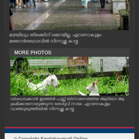
CASE DIARY
CINEMA
മഴയിലും തിരക്കിന് ശമനമില്ല. എറണാകുളം
മറൈൻഡ്രൈവിൽ നിന്നുള്ള കാഴ്ച
OPINION
MORE PHOTOS
PHOTOS
LIFESTYLE
SPIRITUAL
വിശപ്പടക്കാൻ ഇത്തിരി പുല്ല് തിന്നാനെത്തിയ ആടിനെ ആ
മത്സ
പം
ക്രമിക്കാനൊരുങ്ങുന്ന തെരുവ് നായ. എറണാകുളം
റക്
ു.
വാത്തുരുത്തിയിൽ നിന്നുള്ള കാഴ്ച
റിൽ 
INFO+
ART
© Copyright Keralakaumudi Online