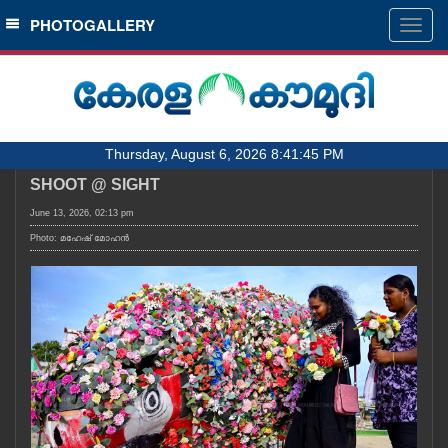
SECTIONS
PHOTOGALLERY
Togg
navig
HOME
LATEST
AUDIO
Thursday, August 6, 2026 8:41:45 PM
NOTIFIED NEWS
SHOOT @ SIGHT
POLL
June 13, 2026, 02:13 pm
KERALA
Photo: മഹേഷ് മോഹൻ
LOCAL
OBITUARY
NEWS 360