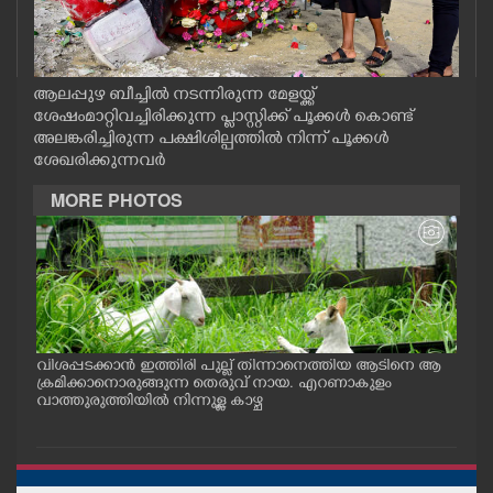
CASE DIARY
CINEMA
ആലപ്പുഴ ബീച്ചിൽ നടന്നിരുന്ന മേളയ്ക്ക്
ശേഷംമാറ്റിവച്ചിരിക്കുന്ന പ്ലാസ്റ്റിക്ക് പൂക്കൾ കൊണ്ട്
അലങ്കരിച്ചിരുന്ന പക്ഷിശില്പത്തിൽ നിന്ന് പൂക്കൾ
OPINION
ശേഖരിക്കുന്നവർ
MORE PHOTOS
PHOTOS
LIFESTYLE
SPIRITUAL
വിശപ്പടക്കാൻ ഇത്തിരി പുല്ല് തിന്നാനെത്തിയ ആടിനെ ആ
മത്സ
പം
ക്രമിക്കാനൊരുങ്ങുന്ന തെരുവ് നായ. എറണാകുളം
റക്
ു.
വാത്തുരുത്തിയിൽ നിന്നുള്ള കാഴ്ച
റിൽ 
INFO+
ART