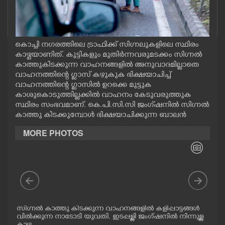
CASE DIARY
CINEMA
കൊച്ചി നഗരത്തിലെ ട്രാഫിക്ക് സിഗ്നലുകളിലെ സ്ഥിരം
കാഴ്ചയാണിത്. കുട്ടികളും മുതിർന്നവരുമടക്കം സിഗ്നൽ
കാത്തുകിടക്കുന്ന വാഹനങ്ങളിൽ അനുവാദമില്ലാതെ
OPINION
വാഹനത്തിന്റെ ഗ്ലാസ് കഴുകുക ഭിക്ഷയാചിച്ച്
വാഹനത്തിന്റെ ഗ്ലാസിൽ ഉറക്കെ മുട്ടുക
കാശുകൊടുത്തില്ലക്കിൽ വാഹനം കേടുവരുത്തുക
PHOTOS
സ്ഥിരം സംഭവമാണ്. കെ.പി.സി.സി ജംഗ്‌ഷനിൽ സിഗ്നൽ
കാത്തു കിടക്കുമ്പോൾ ഭിക്ഷയാചിക്കുന്ന ബാലൻ
LIFESTYLE
MORE PHOTOS
SPIRITUAL
INFO+
ുടെ
സിഗ്നൽ കാത്തു കിടക്കുന്ന വാഹനങ്ങളിൽ കളിപ്പാട്ടങ്ങൾ
ചാട
ART
 .
വിൽക്കുന്ന നാടോടി യുവതി. ഇടപ്പള്ളി ജംഗ്ഷനിൽ നിന്നുള്ള
ക്ക