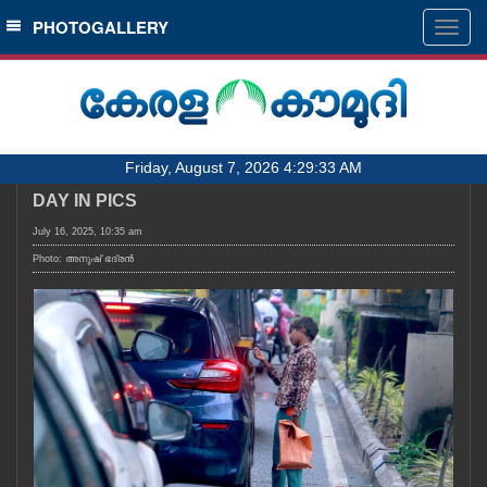
SECTIONS
PHOTOGALLERY
Togg
navig
HOME
LATEST
AUDIO
Friday, August 7, 2026 4:29:33 AM
NOTIFIED NEWS
DAY IN PICS
POLL
July 16, 2025, 10:35 am
KERALA
Photo: അനുഷ്‍ ഭദ്രൻ
LOCAL
OBITUARY
NEWS 360