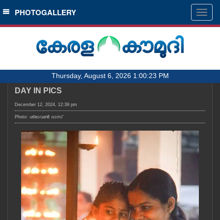
SECTIONS
PHOTOGALLERY
Togg
navig
HOME
LATEST
AUDIO
Thursday, August 6, 2026 1:00:23 PM
NOTIFIED NEWS
DAY IN PICS
POLL
December 12, 2024, 12:39 pm
KERALA
Photo: ശ്രാവൺ ദാസ്
LOCAL
OBITUARY
NEWS 360