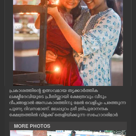
CASE DIARY
CINEMA
OPINION
PHOTOS
LIFESTYLE
പ്രകാശത്തിന്റെ ഉത്സവമായ തൃക്കാർത്തിക
SPIRITUAL
ലക്ഷ്മീദേവിയുടെ പ്രീതിയ്ക്കായി ക്ഷേത്രവും വീടും
ദീപങ്ങളാല്‍ അന്ധകാരത്തിനു മേൽ വെളിച്ചം പരത്തുന്ന
പുണ്യ ദിവസമാണ്. മലപ്പുറം ശ്രീ ത്രിപുരാനന്ദക
INFO+
ക്ഷേത്രത്തിൽ വിളക്ക് തെളിയിക്കുന്ന സഹോദരിമാർ
MORE PHOTOS
ART