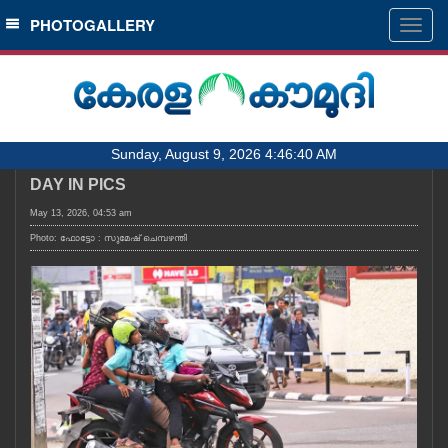
SECTIONS
PHOTOGALLERY
Togg
navig
HOME
LATEST
AUDIO
Sunday, August 9, 2026 4:46:40 AM
NOTIFIED NEWS
DAY IN PICS
POLL
May 13, 2026, 04:53 am
KERALA
Photo: ഫോട്ടോ : സുമേഷ് ചെമ്പഴന്തി
LOCAL
OBITUARY
NEWS 360