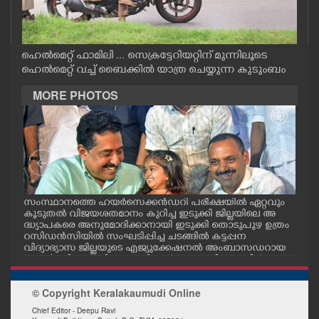
CASE DIARY
CINEMA
ഹെൽമെറ്റ് ഫാമിലി ... സെക്രട്ടേറിയറ്റിന് മുന്നിലൂടെ
ഹെൽമെറ്റ് വച്ച് ബൈക്കിൽ യാത്ര ചെയ്യുന്ന കുടുംബം
MORE PHOTOS
OPINION
PHOTOS
LIFESTYLE
സംസ്ഥാനത്തെ ഹയർസെക്കൻഡറി പരീക്ഷയിൽ ഏറ്റവും
എറണ
കൂടുതൽ വിജയശതമാനം കുറിച്ച ഇടുക്കി ജില്ലയിലെ അ
പ്ള
SPIRITUAL
ദ്ധ്യാപകരെ അനുമോദിക്കാനായി ഇടുക്കി തൊടുപുഴ ഉത്രം
ദ്ഘാ
റസിഡൻസിയിൽ സംഘടിപ്പിച്ച ചടങ്ങിൽ കട്ടപ്പന
ഡി.
വിദ്യാഭ്യാസ ജില്ലയുടെ എജ്യുക്കേഷനൽ അംബാസഡറായ
എസ്തർ മരിയ ടോമിയെ മന്ത്രി എൻ.ഷംസുദ്ദീനും ഡീൻ
INFO+
കുര്യാക്കോസ് എം.പിയും അഭിനന്ദിച്ചപ്പോൾ. ശാരീരിക പ
രിമിതികളെ അതിജീവിച്ച് പ്ലസ്ടു പരീക്ഷയിൽ എല്ലാ വിഷയ
© Copyright Keralakaumudi Online
ങ്ങൾക്കും എ പ്ലസ് നേടിയതോടെയാണ് എസ്തർ ശ്രദ്ധേയ
ART
യായത്. ഈ നേട്ടം മറ്റുള്ളവർക്കും പ്രചോദനമാവുമെന്ന
Chief Editor - Deepu Ravi
തിലാണ് എസ്തറിനെ വിദ്യാഭ്യാസ വകുപ്പ് എജ്യുക്കേഷനൽ