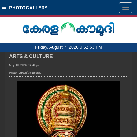
SECTIONS
PHOTOGALLERY
Togg
navig
HOME
LATEST
AUDIO
Friday, August 7, 2026 9:52:53 PM
NOTIFIED NEWS
ARTS & CULTURE
POLL
May 10, 2026, 12:40 pm
KERALA
Photo: സെബിൻ ജോർജ്
LOCAL
OBITUARY
NEWS 360