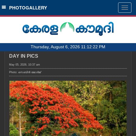
SECTIONS
PHOTOGALLERY
Togg
navig
HOME
LATEST
AUDIO
Thursday, August 6, 2026 11:12:22 PM
NOTIFIED NEWS
DAY IN PICS
POLL
May 05, 2026, 10:37 am
KERALA
Photo: സെബിൻ ജോർജ്
LOCAL
OBITUARY
NEWS 360