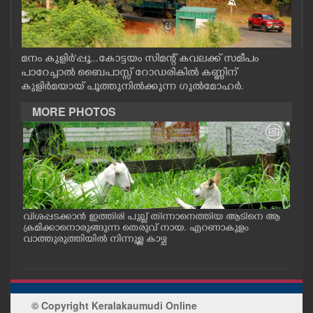
CASE DIARY
CINEMA
മനം കുളിർ'പ്പൂ...കോട്ടയം സിമന്റ് കവലക്ക് സമീപം
പാറേച്ചാൽ ബൈപാസ്സ് റോഡരികിൽ കണ്ണിന്
കുളിർമയായ് പൂത്തുനിൽക്കുന്ന ഗുൽമോഹർ.
OPINION
MORE PHOTOS
PHOTOS
LIFESTYLE
SPIRITUAL
വിശപ്പടക്കാൻ ഇത്തിരി പുല്ല് തിന്നാനെത്തിയ ആടിനെ ആ
മത്സ
പം
ക്രമിക്കാനൊരുങ്ങുന്ന തെരുവ് നായ. എറണാകുളം
റക്
ു.
വാത്തുരുത്തിയിൽ നിന്നുള്ള കാഴ്ച
റിൽ 
INFO+
ART
© Copyright Keralakaumudi Online