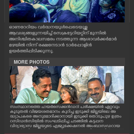
CASE DIARY
CINEMA
ഓണറേറിയം വർദ്ധനയുൾപ്പെടെയുള്ള
ആവശ്യങ്ങളുന്നയിച്ച് സെക്രട്ടേറിയറ്റിന് മുന്നിൽ
അനിശ്ചിതകാലസമരം നടത്തുന്ന ആശാവർക്കർമാർ
OPINION
മഴയിൽ നിന്ന് രക്ഷനേടാൻ ടാർപ്പോളിൻ
ഉയർത്തിപ്പിടിക്കുന്നു.
PHOTOS
MORE PHOTOS
LIFESTYLE
SPIRITUAL
സംസ്ഥാനത്തെ ഹയർസെക്കൻഡറി പരീക്ഷയിൽ ഏറ്റവും
എറണ
INFO+
കൂടുതൽ വിജയശതമാനം കുറിച്ച ഇടുക്കി ജില്ലയിലെ അ
പ്ള
ദ്ധ്യാപകരെ അനുമോദിക്കാനായി ഇടുക്കി തൊടുപുഴ ഉത്രം
ദ്ഘാ
റസിഡൻസിയിൽ സംഘടിപ്പിച്ച ചടങ്ങിൽ കട്ടപ്പന
ഡി.
വിദ്യാഭ്യാസ ജില്ലയുടെ എജ്യുക്കേഷനൽ അംബാസഡറായ
ART
എസ്തർ മരിയ ടോമിയെ മന്ത്രി എൻ.ഷംസുദ്ദീനും ഡീൻ