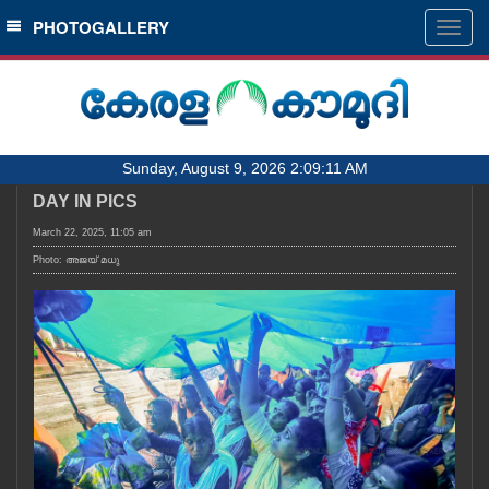
SECTIONS
PHOTOGALLERY
Togg
navig
HOME
LATEST
AUDIO
Sunday, August 9, 2026 2:09:11 AM
NOTIFIED NEWS
DAY IN PICS
POLL
March 22, 2025, 11:05 am
KERALA
Photo: അജയ് മധു
LOCAL
OBITUARY
NEWS 360