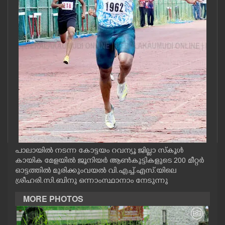
CASE DIARY
CINEMA
OPINION
PHOTOS
LIFESTYLE
പാലായിൽ നടന്ന കോട്ടയം റവന്യൂ ജില്ലാ സ്കൂൾ
SPIRITUAL
കായിക മേളയിൽ ജൂനിയർ ആൺകുട്ടികളുടെ 200 മീറ്റർ
ഓട്ടത്തിൽ മുരിക്കുംവയൽ വി.എച്ച്.എസ്.യിലെ
ശ്രീഹരി.സി.ബിനു ഒന്നാംസ്ഥാനാം നേടുന്നു
INFO+
MORE PHOTOS
ART