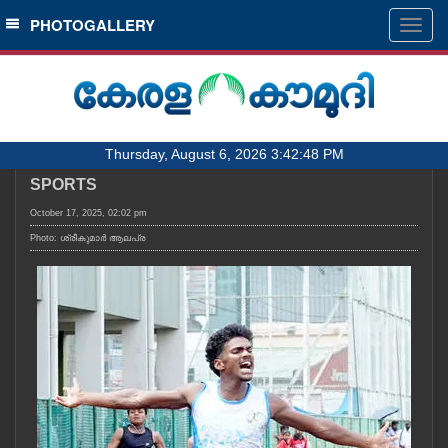
SECTIONS
PHOTOGALLERY
Togg
navig
HOME
LATEST
AUDIO
Thursday, August 6, 2026 3:42:48 PM
NOTIFIED NEWS
SPORTS
POLL
October 17, 2025, 02:02 pm
KERALA
Photo: ശ്രീകുമാർ ആലപ്ര
LOCAL
OBITUARY
NEWS 360