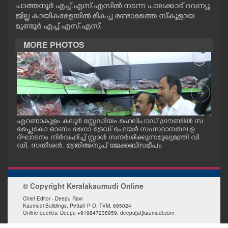
ചാത്തനൂർ എച്ച്.എസ്.എസിൽ നടന്ന പാലക്കാട് റവന്യൂ
CASE DIARY
ജില്ല കായികമേളയിൽ മികച്ച രണ്ടാമത്തെ സ്കൂളായ
മുണ്ടൂർ എച്ച്.എസ്.എസ്.
CINEMA
MORE PHOTOS
OPINION
PHOTOS
.
എറണാകുളം കലൂർ സ്റ്റേഡിയം ഹെലിപാഡ് ഗ്രൗണ്ടിൽ സ
കൊല്
LIFESTYLE
പ്ളൈകോ ഓണം മെഗാ ട്രേഡ് ഫെയർ സംസ്ഥാനതല ഉ
ബ് 
് പ
ദ്ഘാടനം നിർവഹിച്ച് സ്റ്റാൾ സന്ദർശിക്കുന്ന മുഖ്യമന്ത്രി വി.
ളുട
. ത
ഡി. സതീശൻ. മന്ത്രി അനൂപ് ജേക്കബ് സമീപം
ട്ര
SPIRITUAL
© Copyright Keralakaumudi Online
INFO+
Chief Editor - Deepu Ravi
Kaumudi Buildings, Pettah P O. TVM. 695024
Online queries: Deepu +919847238959, deepu[at]kaumudi.com
ART