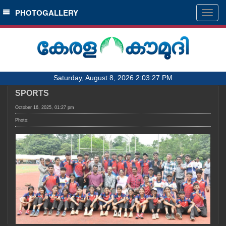
SECTIONS
PHOTOGALLERY
Togg
navig
HOME
LATEST
AUDIO
Saturday, August 8, 2026 2:03:27 PM
NOTIFIED NEWS
SPORTS
POLL
October 16, 2025, 01:27 pm
KERALA
Photo:
LOCAL
OBITUARY
NEWS 360