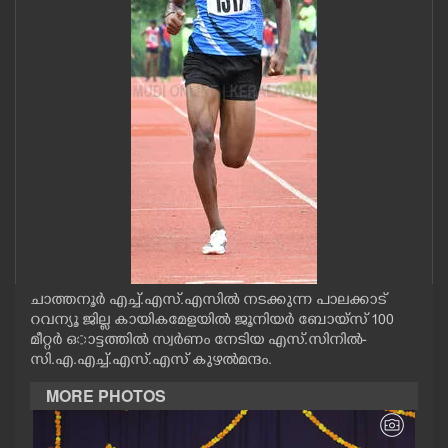
CASE DIARY
CINEMA
OPINION
PHOTOS
LIFESTYLE
ചാത്തനൂർ എച്ച്.എസ്.എസിൽ നടക്കുന്ന പാലക്കാട്
SPIRITUAL
റവന്യൂ ജില്ല കായികമേളയിൽ ജൂനിയർ ബോയ്സ് 100
മീറ്റർ ഒാട്ടത്തിൽ സ്വർണം നേടിയ എസ്.സിനിൽ-
സി.എ.എച്ച്.എസ്.എസ് കുഴൽമന്ദം.
INFO+
MORE PHOTOS
ART