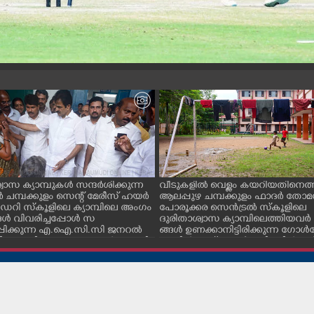
വാസ ക്യാമ്പുകൾ സന്ദർശിക്കുന്ന
വീടുകളിൽ വെള്ളം കയറിയതിനെത്ത
ചമ്പക്കുളം സെന്റ് മേരീസ് ഹയർ
ആലപ്പുഴ ചമ്പക്കുളം ഫാദർ തോമ
റി സ്കൂളിലെ ക്യാമ്പിലെ അംഗം
പോരൂക്കര സെൻട്രൽ സ്കൂളിലെ
ൾ വിവരിച്ചപ്പോൾ സ
ദുരിതാശ്വാസ ക്യാമ്പിലെത്തിയവർ 
്പിക്കുന്ന എ.ഐ.സി.സി ജനറൽ
ങ്ങൾ ഉണക്കാനിട്ടിരിക്കുന്ന ഗോൾപോ
്ടറി കെ.സി വേണുഗോപാൽ എം.പി.
മുന്നിൽ ഫുട്ബോൾ കളികളിൽ ഏ
എക്സൈസ് വകുപ്പ് മന്ത്രി എം.
പ്പെട്ടിരിക്കുന്ന കുട്ടികൾ
ിവകുപ്പ് മന്ത്രി ടി. സിദ്ദിഖ്, റെജി
ൻ എം. എൽ. എ എന്നിവർ സമീപം