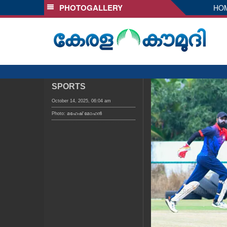
PHOTOGALLERY
HO
SECTIONS
HOME
LATEST
AUDIO
NOTIFIED NEWS
SPORTS
POLL
October 14, 2025, 06:04 am
Photo: മഹേഷ് മോഹൻ
KERALA
LOCAL
OBITUARY
NEWS 360