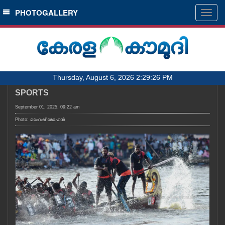
SECTIONS
PHOTOGALLERY
Togg
navig
HOME
LATEST
AUDIO
Thursday, August 6, 2026 2:29:26 PM
NOTIFIED NEWS
SPORTS
POLL
September 01, 2025, 09:22 am
KERALA
Photo: മഹേഷ് മോഹൻ
LOCAL
OBITUARY
NEWS 360