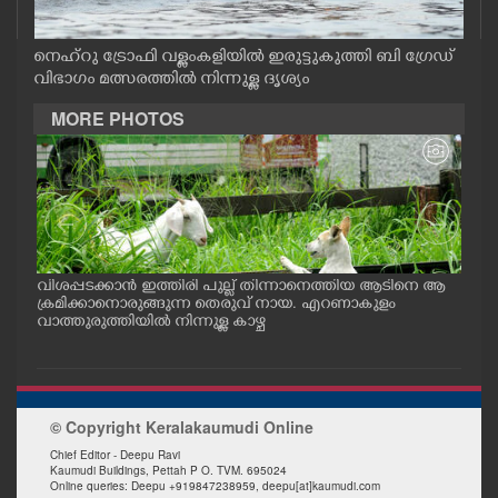
CASE DIARY
നെഹ്റു ട്രോഫി വള്ളംകളിയിൽ ഇരുട്ടുകുത്തി ബി ഗ്രേഡ്
വിഭാഗം മത്സരത്തിൽ നിന്നുള്ള ദൃശ്യം
CINEMA
MORE PHOTOS
OPINION
PHOTOS
LIFESTYLE
വിശപ്പടക്കാൻ ഇത്തിരി പുല്ല് തിന്നാനെത്തിയ ആടിനെ ആ
മത്സ
പം
ക്രമിക്കാനൊരുങ്ങുന്ന തെരുവ് നായ. എറണാകുളം
റക്
ു.
വാത്തുരുത്തിയിൽ നിന്നുള്ള കാഴ്ച
റിൽ 
SPIRITUAL
INFO+
© Copyright Keralakaumudi Online
Chief Editor - Deepu Ravi
Kaumudi Buildings, Pettah P O. TVM. 695024
ART
Online queries: Deepu +919847238959, deepu[at]kaumudi.com