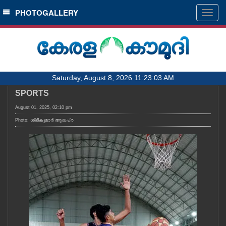
SECTIONS
PHOTOGALLERY
Togg
navig
HOME
LATEST
AUDIO
Saturday, August 8, 2026 11:23:03 AM
NOTIFIED NEWS
SPORTS
POLL
August 01, 2025, 02:10 pm
KERALA
Photo: ശ്രീകുമാർ ആലപ്ര
LOCAL
OBITUARY
NEWS 360