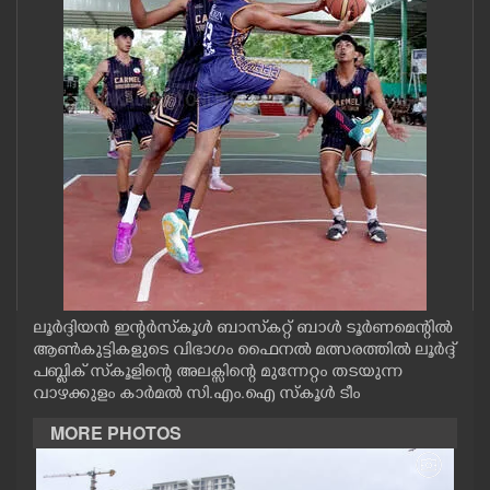
CASE DIARY
CINEMA
OPINION
PHOTOS
LIFESTYLE
ലൂർദ്ദിയൻ ഇന്റർസ്‌കൂൾ ബാസ്‌കറ്റ് ബാൾ ടൂർണമെന്റിൽ
SPIRITUAL
ആൺകുട്ടികളുടെ വിഭാഗം ഫൈനൽ മത്സരത്തിൽ ലൂർദ്ദ്
പബ്ലിക് സ്‌കൂളിന്റെ അലക്സിന്റെ മുന്നേറ്റം തടയുന്ന
വാഴക്കുളം കാർമൽ സി.എം.ഐ സ്കൂൾ ടീം
INFO+
MORE PHOTOS
ART