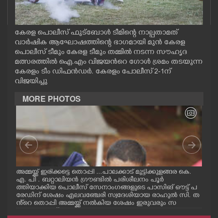
CASE DIARY
കേരള പൊലീസ് ഫുട്ബോൾ ടീമിന്റെ നാല്പതാമത്
CINEMA
വാർഷിക ആഘോഷത്തിന്റെ ഭാഗമായി മുൻ കേരള
പൊലീസ് ടീമും കേരള ടീമും തമ്മിൽ നടന്ന സൗഹൃദ
മത്സരത്തിൽ ഐ.എം വിജയൻറെ ഗോൾ ശ്രമം തടയുന്ന
OPINION
കേരളം ടീം ഡിഫൻഡർ. കേരളം പോലീസ് 2-1ന്
വിജയിച്ചു
PHOTOS
MORE PHOTOS
LIFESTYLE
SPIRITUAL
ഗ
അമ്മയ്ക്ക് ഇരിക്കട്ടെ തൊപ്പി ...പാലക്കാട് മുട്ടിക്കുളങ്ങര കെ.
പാലക
INFO+
എ. പി . ബറ്റാലിയൻ ഗ്രൗണ്ടിൽ പരിശീലനം പൂർ
ഗ്ര
ക്
ത്തിയാക്കിയ പൊലീസ് സേനാംഗങ്ങളുടെ പാസിങ് ഔട്ട് പ
സേന
രേഡിന് ശേഷം എലവഞ്ചേരി സ്വദേശിയായ രാഹുൽ സി. ത
രിശ
ളം
ൻ്റെ തൊപ്പി അമ്മയ്ക്ക് നൽകിയ ശേഷം ഇരുവരും സ
അമ്
ART
ക
ന്തോഷം പങ്ക്ഇടുന്നു.